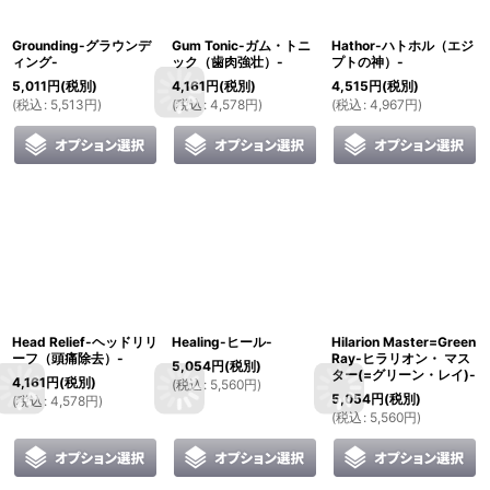
Grounding-グラウンデ
Gum Tonic-ガム・トニ
Hathor-ハトホル（エジ
ィング-
ック（歯肉強壮）-
プトの神）-
5,011
円
(税別)
4,161
円
(税別)
4,515
円
(税別)
(
税込
:
5,513
円
)
(
税込
:
4,578
円
)
(
税込
:
4,967
円
)
Head Relief-ヘッドリリ
Healing-ヒール-
Hilarion Master=Green
ーフ（頭痛除去）-
Ray-ヒラリオン・ マス
5,054
円
(税別)
ター(=グリーン・レイ)-
4,161
円
(税別)
(
税込
:
5,560
円
)
5,054
円
(税別)
(
税込
:
4,578
円
)
(
税込
:
5,560
円
)