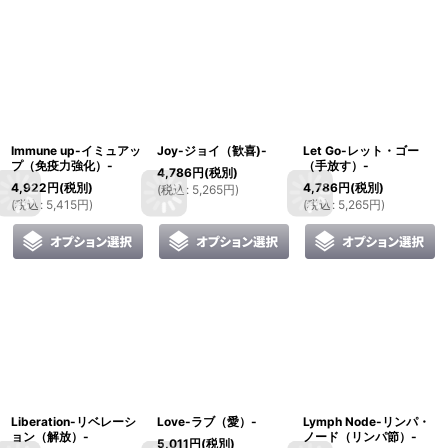
Immune up-イミュアッ
Joy-ジョイ（歓喜)-
Let Go-レット・ゴー
プ（免疫力強化）-
（手放す）-
4,786
円
(税別)
4,922
円
(税別)
4,786
円
(税別)
(
税込
:
5,265
円
)
(
税込
:
5,415
円
)
(
税込
:
5,265
円
)
Liberation-リベレーシ
Love-ラブ（愛）-
Lymph Node-リンパ・
ョン（解放）-
ノード（リンパ節）-
5,011
円
(税別)