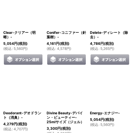
Clear-クリアー（明
Conifer-コニファー（針
Delete-ディレート（除
晰）-
葉樹）-
去）-
5,054
円
(税別)
4,161
円
(税別)
4,786
円
(税別)
(
税込
:
5,560
円
)
(
税込
:
4,578
円
)
(
税込
:
5,265
円
)
Deodorant-デオドラン
Divine Beauty-デバイ
Energy-エナジー-
ト（消臭）-
ン・ビューティー-
5,054
円
(税別)
25mlサイズ（ジェル）
4,279
円
(税別)
(
税込
:
5,560
円
)
3,300
円
(税別)
(
税込
:
4,707
円
)