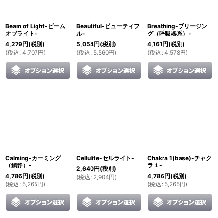
Beam of Light-ビーム
Beautiful-ビューティフ
Breathing-ブリージン
オブライト-
ル-
グ（呼吸器系）-
4,279
円
(税別)
5,054
円
(税別)
4,161
円
(税別)
(
税込
:
4,707
円
)
(
税込
:
5,560
円
)
(
税込
:
4,578
円
)
Calming-カーミング
Cellulite-セルライト-
Chakra 1(base)-チャク
（鎮静）-
ラ１-
2,640
円
(税別)
4,786
円
(税別)
4,786
円
(税別)
(
税込
:
2,904
円
)
(
税込
:
5,265
円
)
(
税込
:
5,265
円
)