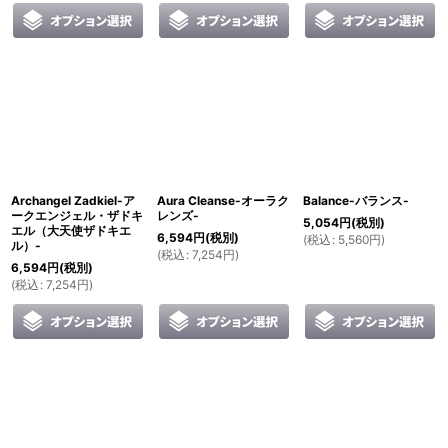
Archangel Zadkiel-ア
Aura Cleanse-オーラク
Balance-バランス-
ークエンジェル・ザドキ
レンズ-
5,054
円
(税別)
エル（大天使ザドキエ
6,594
円
(税別)
(
税込
:
5,560
円
)
ル）-
(
税込
:
7,254
円
)
6,594
円
(税別)
(
税込
:
7,254
円
)