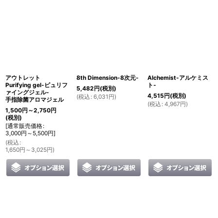
アウトレット
8th Dimension-8次元-
Alchemist-アルケミス
Purifying gel-ピュリフ
ト‐
5,482
円
(税別)
ァイングジェル-
4,515
円
(税別)
(
税込
:
6,031
円
)
手指除菌アロマジェル
(
税込
:
4,967
円
)
1,500
円
～2,750
円
(税別)
[
通常販売価格
:
3,000
円
～5,500
円
]
(
税込
:
1,650
円
～3,025
円
)