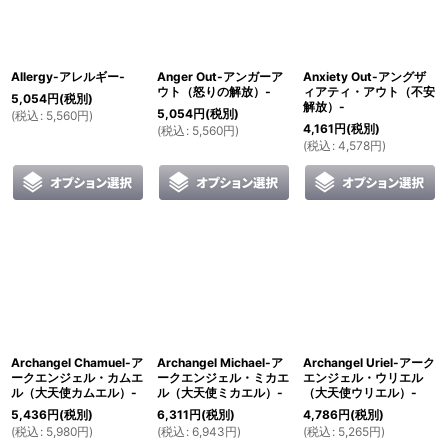
Allergy-アレルギー‐
Anger Out-アンガーア
Anxiety Out-アングザ
ウト（怒りの解放）‐
ィアティ・アウト（不安
5,054
円
(税別)
解放）-
5,054
円
(税別)
(
税込
:
5,560
円
)
4,161
円
(税別)
(
税込
:
5,560
円
)
(
税込
:
4,578
円
)
Archangel Chamuel-ア
Archangel Michael-ア
Archangel Uriel-アーク
ークエンジェル・カムエ
ークエンジェル・ミカエ
エンジェル・ウリエル
ル（大天使カムエル）-
ル（大天使ミカエル）-
（大天使ウリエル）-
5,436
円
(税別)
6,311
円
(税別)
4,786
円
(税別)
(
税込
:
5,980
円
)
(
税込
:
6,943
円
)
(
税込
:
5,265
円
)