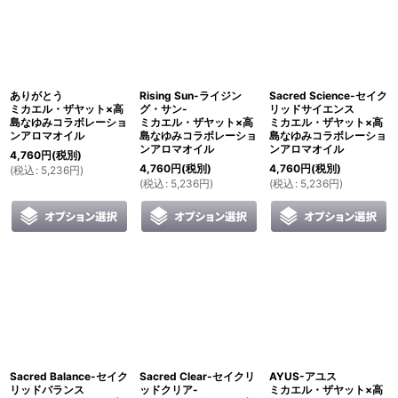
並び順
:
絞り込む
ありがとう
Rising Sun-ライジン
Sacred Science-セイク
ミカエル・ザヤット×高
グ・サン-
リッドサイエンス
島なゆみコラボレーショ
ミカエル・ザヤット×高
ミカエル・ザヤット×高
ンアロマオイル
島なゆみコラボレーショ
島なゆみコラボレーショ
ンアロマオイル
ンアロマオイル
4,760
円
(税別)
4,760
円
(税別)
4,760
円
(税別)
(
税込
:
5,236
円
)
(
税込
:
5,236
円
)
(
税込
:
5,236
円
)
Sacred Balance-セイク
Sacred Clear-セイクリ
AYUS-アユス
リッドバランス
ッドクリア-
ミカエル・ザヤット×高