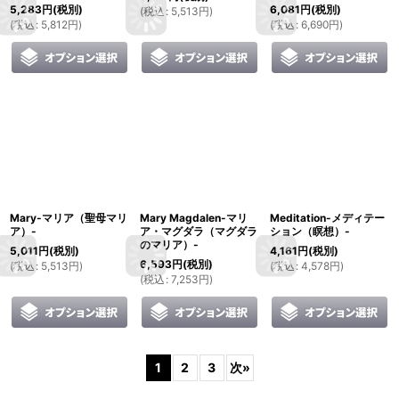
5,283
円
(税別)
6,081
円
(税別)
(
税込
:
5,513
円
)
(
税込
:
5,812
円
)
(
税込
:
6,690
円
)
Mary-マリア（聖母マリ
Mary Magdalen-マリ
Meditation-メディテー
ア）-
ア・マグダラ（マグダラ
ション（瞑想）-
のマリア）-
5,011
円
(税別)
4,161
円
(税別)
6,593
円
(税別)
(
税込
:
5,513
円
)
(
税込
:
4,578
円
)
(
税込
:
7,253
円
)
1
2
3
次
»