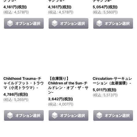
クラ５-
ャクラ６-
チャクラ8-
4,161
円
(税別)
4,161
円
(税別)
5,054
円
(税別)
(
税込
:
4,578
円
)
(
税込
:
4,578
円
)
(
税込
:
5,560
円
)
Childhood Trauma-チ
【在庫限り】
Circulation-サーキュレ
ャイルドフット・トラウ
Children of the Sun-チ
ーション（血液循環）-
マ（小児トラウマ）-
ルドレン・オブ・ザ・サ
5,011
円
(税別)
ン-
4,786
円
(税別)
(
税込
:
5,513
円
)
3,642
円
(税別)
(
税込
:
5,265
円
)
(
税込
:
4,007
円
)