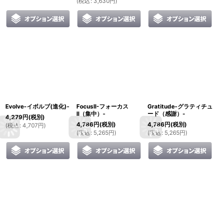
(
税込
:
3,630
円
)
Evolve-イボルブ(進化)-
FocusII-フォーカス
Gratitude-グラティチュ
II（集中）-
ード（感謝）-
4,279
円
(税別)
4,786
円
(税別)
4,786
円
(税別)
(
税込
:
4,707
円
)
(
税込
:
5,265
円
)
(
税込
:
5,265
円
)