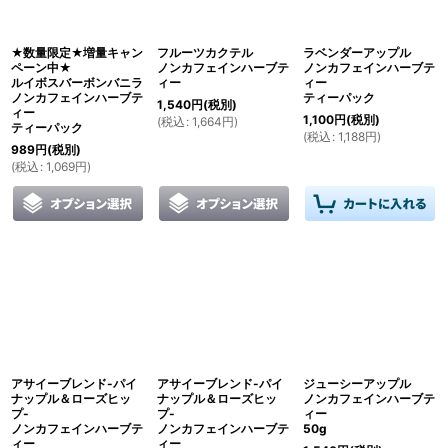
絞り込む
★数量限定★増量キャン
フルーツカクテル
ラベンダーアップル
ペーン中★
ノンカフェインハーブテ
ノンカフェインハーブテ
ルイボスバーボンバニラ
ィー
ィー
ノンカフェインハーブテ
ティーパック
1,540
円
(税別)
ィー
1,100
円
(税別)
(
税込
:
1,664
円
)
ティーパック
(
税込
:
1,188
円
)
989
円
(税別)
(
税込
:
1,069
円
)
アサイーブレンド-パイ
アサイーブレンド-パイ
ジューシーアップル
ナップル＆ローズヒッ
ナップル＆ローズヒッ
ノンカフェインハーブテ
プ-
プ-
ィー
ノンカフェインハーブテ
ノンカフェインハーブテ
50g
ィー
ィー