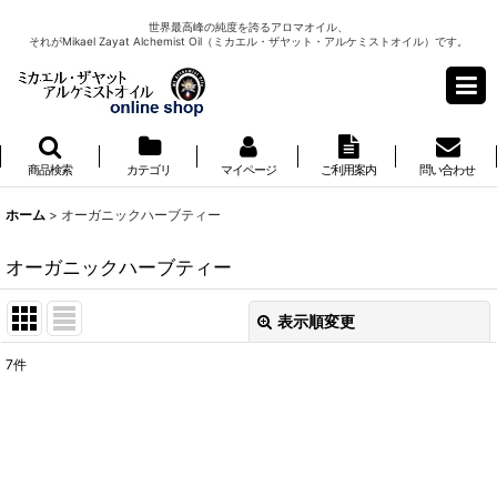
世界最高峰の純度を誇るアロマオイル、
それがMikael Zayat Alchemist Oil（ミカエル・ザヤット・アルケミストオイル）です。
商品検索
カテゴリ
マイページ
ご利用案内
問い合わせ
ホーム
>
オーガニックハーブティー
オーガニックハーブティー
表示順変更
閉じる
7
件
表示数
:
並び順
: