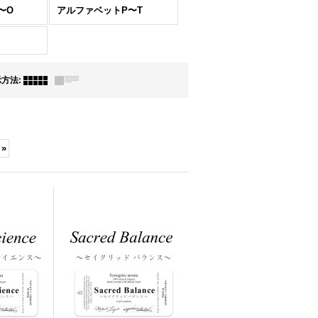
〜O
アルファベットP〜T
示方法
:
»