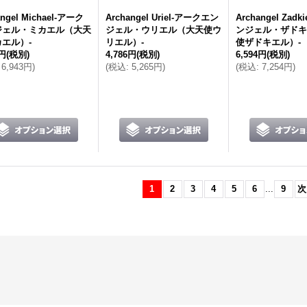
angel Michael-アーク
Archangel Uriel-アークエン
Archangel Zad
ジェル・ミカエル（大天
ジェル・ウリエル（大天使ウ
ンジェル・ザドキ
エル）-
リエル）-
使ザドキエル）-
1円
(税別)
4,786円
(税別)
6,594円
(税別)
6,943円
)
(
税込
:
5,265円
)
(
税込
:
7,254円
)
1
2
3
4
5
6
...
9
次