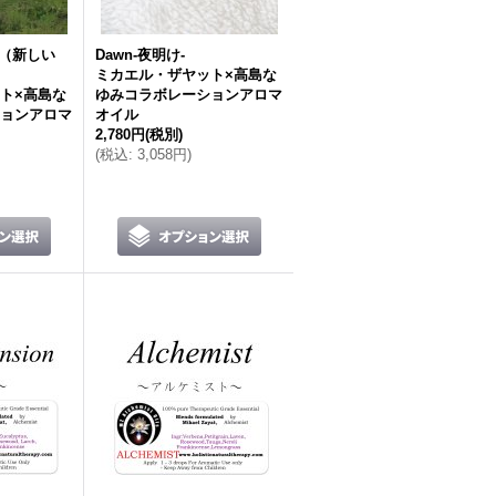
ー（新しい
Dawn-夜明け-
ミカエル・ザヤット×高島な
ト×高島な
ゆみコラボレーションアロマ
ョンアロマ
オイル
2,780円
(税別)
(
税込
:
3,058円
)