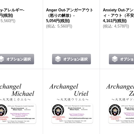
rgy-アレルギー‐
Anger Out-アンガーアウト
Anxiety Out
4円
(税別)
（怒りの解放）‐
ィ・アウト（不安
5,560円
)
5,054円
(税別)
4,161円
(税別)
(
税込
:
5,560円
)
(
税込
:
4,578円
)