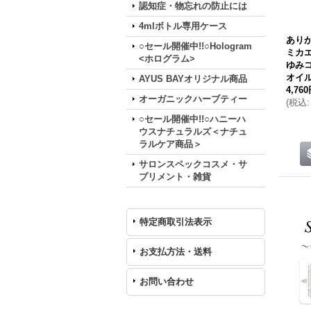
認知症・物忘れの防止には
4mlボトル専用ケース
あり
○セール開催中!!○Hologram
ミカ
<ホログラム>
ゆみ
オイ
AYUS BAYオリジナル商品
4,76
オーガニックハーブティー
(
税込
:
○セール開催中!!○ハニーハ
ウスナチュラルズ＜ナチュ
ラルケア商品＞
サロンスペックコスメ・サ
プリメント・雑貨
特定商取引法表示
お支払方法・送料
お問い合わせ