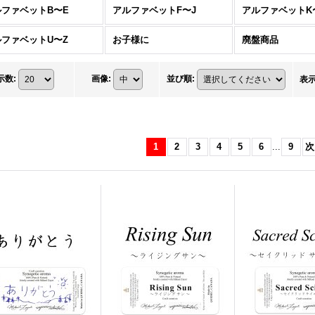
ルファベットB〜E
アルファベットF〜J
アルファベットK
ルファベットU〜Z
お子様に
廃盤商品
示数
:
画像
:
並び順
:
表
1
2
3
4
5
6
...
9
次