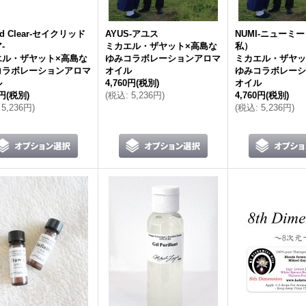
ed Clear-セイクリッド
AYUS-アユス
NUMI-ニューミ
-
ミカエル・ザヤット×高島な
私）
エル・ザヤット×高島な
ゆみコラボレーションアロマ
ミカエル・ザヤッ
コラボレーションアロマ
オイル
ゆみコラボレーシ
ル
4,760円
(税別)
オイル
0円
(税別)
(
税込
:
5,236円
)
4,760円
(税別)
5,236円
)
(
税込
:
5,236円
)