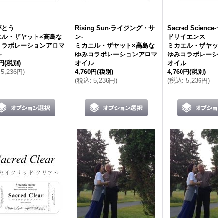
がとう
Rising Sun-ライジング・サ
Sacred Scien
エル・ザヤット×高島な
ン-
ドサイエンス
コラボレーションアロマ
ミカエル・ザヤット×高島な
ミカエル・ザヤッ
ル
ゆみコラボレーションアロマ
ゆみコラボレーシ
0円
(税別)
オイル
オイル
5,236円
)
4,760円
(税別)
4,760円
(税別)
(
税込
:
5,236円
)
(
税込
:
5,236円
)