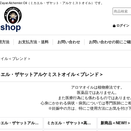
yat Alchemist Oil（ミカエル・ザヤット・アルケミストオイル）です。
ログイン
用方法
お支払方法・送料
お問い合わせ
お問い合わせの前にご確
オイル＜ブレンド＞
カエル・ザヤットアルケミストオイル＜ブレンド＞
アロマオイルは植物療法です。
医薬品ではありません。
また医療行為にも係わるものではありませ
心身にかかわる病状・病気については専門医師にご
※妊娠中の方は、特にご使用方法にお気を付け
ミカエル・ザヤットアルケミストオイル＜ブレンド＞ (全商品)
ミカエル・ザヤット×高島なゆみオリジナルオイル
新商品＜NEW!!＞