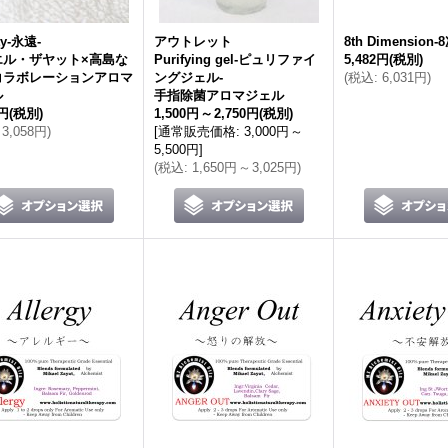
ity-永遠-
アウトレット
8th Dimension-
エル・ザヤット×高島な
Purifying gel-ピュリファイ
5,482円
(税別)
コラボレーションアロマ
ングジェル-
(
税込
:
6,031円
)
ル
手指除菌アロマジェル
0円
(税別)
1,500円
～
2,750円
(税別)
3,058円
)
[
通常販売価格
:
3,000円
～
5,500円
]
(
税込
:
1,650円
～
3,025円
)