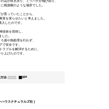
ブの花が咲き誇り、ミツバチが飛び回り、
さに桃源郷のような場所でした。
ブが育っていたことから、
果実を実らせたいと考えました。
購入したのです。
蜂技術を習得し、
ました。
、ろ過や熱処理を行わず、
アで安全です。
トラブルを解消するために、
作り上げたのです。
示方法
:
ニーハウスナチュラルズ社 )