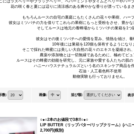
こにはラズベリーやブラックベリー、ペパーミントやタイムとベリーやハー
花の咲く春と夏には辺りに清涼感のある爽やかな香りが漂っているま
もちろんルースの自宅の裏庭にもたくさんの花々や果樹、ハー
彼女はミツバチの力を借りてこれらの果樹にもっと受粉をさせ、豊かな
そしてルースは地元の養蜂場からミツバチの巣箱を1つ
彼女はその後ミツバチへの愛情を育み、情熱を傾け、養
10年後には巣箱を120個も保有するようになり
そこで採れた蜂蜜には美しい大自然の花々のエキスを凝縮され
農薬や添加物とは一切無縁であるために、極めてピュ
ルースはその蜂蜜の効能を研究し、元に家族や愛する人たちの肌の
ハニーハウスナチュラルズという名のスキンケア商品を
石油・人工着色料不使用
動物実験も行っておりません。
示数
:
画像
:
並び順
:
表
○●○2本のお値段で3本!!○●○
LIP BUTTER（リップバター/リップクリーム）(ハ
2,700円
(税別)