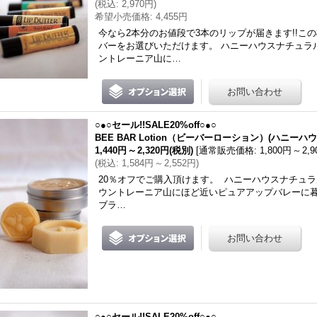
(
税込
:
2,970円
)
希望小売価格
:
4,455円
今なら2本分のお値段で3本のリップが届きます!!こ
バーをお選びいただけます。 ハニーハウスナチュラ
ントレーニア山に…
○●○セール!!SALE20%off○●○
BEE BAR Lotion（ビーバーローション）(ハニーハ
1,440円
～
2,320円
(税別)
[
通常販売価格
:
1,800円
～
2,
(
税込
:
1,584円
～
2,552円
)
20％オフでご購入頂けます。 ハニーハウスナチュ
ウントレーニア山にほど近いピュアアップバレーに暮
ブラ…
○●○セール!!SALE20%off○●○