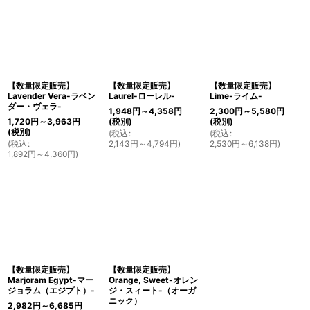
【数量限定販売】
【数量限定販売】
【数量限定販売】
Lavender Vera-ラベン
Laurel-ローレル-
Lime-ライム-
ダー・ヴェラ-
1,948
円
～4,358
円
2,300
円
～5,580
円
1,720
円
～3,963
円
(税別)
(税別)
(税別)
(
税込
:
(
税込
:
(
税込
:
2,143
円
～4,794
円
)
2,530
円
～6,138
円
)
1,892
円
～4,360
円
)
【数量限定販売】
【数量限定販売】
Marjoram Egypt-マー
Orange, Sweet-オレン
ジョラム（エジプト）-
ジ・スィート-（オーガ
ニック）
2,982
円
～6,685
円