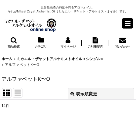
世界最高峰の純度を誇るアロマオイル、
それがMikael Zayat Alchemist Oil（ミカエル・ザヤット・アルケミストオイル）です。
商品検索
カテゴリ
マイページ
ご利用案内
問い合わせ
ホーム
>
ミカエル・ザヤットアルケミストオイル＜シングル＞
>
アルファベットK〜O
アルファベットK〜O
表示順変更
閉じる
14
件
表示数
:
並び順
: