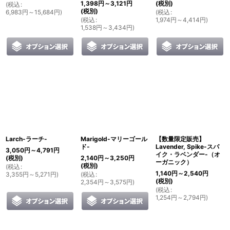
1,398
円
～3,121
円
(税別)
(
税込
:
(税別)
6,983
円
～15,684
円
)
(
税込
:
(
税込
:
1,974
円
～4,414
円
)
1,538
円
～3,434
円
)
Larch-ラーチ-
Marigold-マリーゴール
【数量限定販売】
ド-
Lavender, Spike-スパ
3,050
円
～4,791
円
イク・ラベンダー-（オ
(税別)
2,140
円
～3,250
円
ーガニック）
(税別)
(
税込
:
1,140
円
～2,540
円
3,355
円
～5,271
円
)
(
税込
:
(税別)
2,354
円
～3,575
円
)
(
税込
:
1,254
円
～2,794
円
)