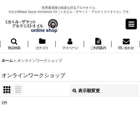
世界最高峰の純度を誇るアロマオイル、
それがMikael Zayat Alchemist Oil（ミカエル・ザヤット・アルケミストオイル）です。
商品検索
カテゴリ
マイページ
ご利用案内
問い合わせ
ホーム
>
オンラインワークショップ
オンラインワークショップ
表示順変更
閉じる
2
件
表示数
:
並び順
: