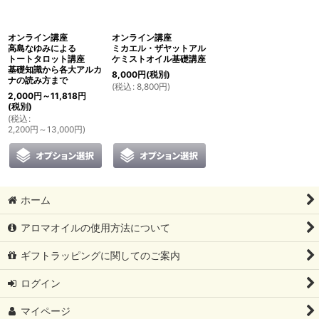
絞り込む
オンライン講座
オンライン講座
高島なゆみによる
ミカエル・ザヤットアル
トートタロット講座
ケミストオイル基礎講座
基礎知識から各大アルカ
8,000
円
(税別)
ナの読み方まで
(
税込
:
8,800
円
)
2,000
円
～11,818
円
(税別)
(
税込
:
2,200
円
～13,000
円
)
ホーム
アロマオイルの使用方法について
ギフトラッピングに関してのご案内
ログイン
マイページ