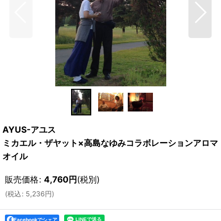
AYUS-アユス
ミカエル・ザヤット×高島なゆみコラボレーションアロマ
オイル
販売価格
:
4,760
円
(税別)
(
税込
:
5,236
円
)
Facebookでシェア