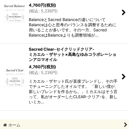
4,760
円
(税別)
(
税込
:
5,236
円
)
BalanceとSacred Balanceの違いについて
Balanceは心と思考のバランスを調整するために
用いることが多いです。その一方、Sacred
BalanceはBalanceよりも調整領域が…
Sacred Clear-セイクリッドクリア-
ミカエル・ザヤット×高島なゆみコラボレーショ
ンアロマオイル
4,760
円
(税別)
(
税込
:
5,236
円
)
ミカエル・ザヤット氏が直接ブレンドし、その手
でチューニングしたオイルです。 「新しい僕が、
新しいブレンドを作るから。」ミカエルはそう言
って、私がオーダーしたCLEAR-クリア-を、新し
いミカ…
ホーム