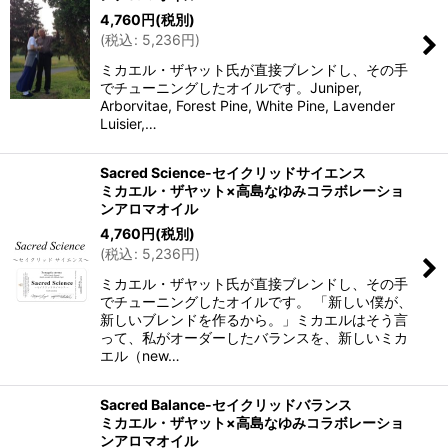
4,760
円
(税別)
(
税込
:
5,236
円
)
ミカエル・ザヤット氏が直接ブレンドし、その手
でチューニングしたオイルです。Juniper,
Arborvitae, Forest Pine, White Pine, Lavender
Luisier,…
Sacred Science-セイクリッドサイエンス
ミカエル・ザヤット×高島なゆみコラボレーショ
ンアロマオイル
4,760
円
(税別)
(
税込
:
5,236
円
)
ミカエル・ザヤット氏が直接ブレンドし、その手
でチューニングしたオイルです。 「新しい僕が、
新しいブレンドを作るから。」ミカエルはそう言
って、私がオーダーしたバランスを、新しいミカ
エル（new…
Sacred Balance-セイクリッドバランス
ミカエル・ザヤット×高島なゆみコラボレーショ
ンアロマオイル