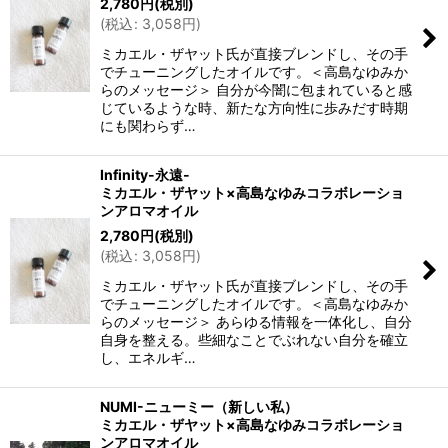
2,780
円
(税別)
(
税込
:
3,058
円
)
ミカエル・ザヤット氏が直接ブレンドし、その手
でチューニングしたオイルです。＜高島なゆみか
らのメッセージ＞ 自分が今闇に包まれていると感
じているような時、新たな方向性に歩みだす時期
にも関わらず…
Infinity-永遠-
ミカエル・ザヤット×高島なゆみコラボレーショ
ンアロマオイル
2,780
円
(税別)
(
税込
:
3,058
円
)
ミカエル・ザヤット氏が直接ブレンドし、その手
でチューニングしたオイルです。＜高島なゆみか
らのメッセージ＞ あらゆる情報を一体化し、自分
自身を整える。些細なことでぶれない自分を確立
し、エネルギ…
NUMI-ニューミー（新しい私）
ミカエル・ザヤット×高島なゆみコラボレーショ
ンアロマオイル