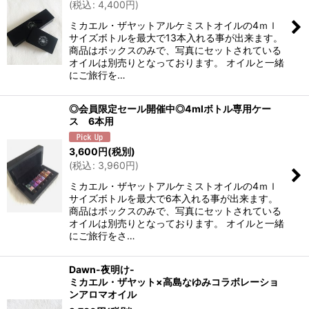
(
税込
:
4,400
円
)
ミカエル・ザヤットアルケミストオイルの4ｍｌ
サイズボトルを最大で13本入れる事が出来ます。
商品はボックスのみで、写真にセットされている
オイルは別売りとなっております。 オイルと一緒
にご旅行を…
◎会員限定セール開催中◎4mlボトル専用ケー
ス 6本用
3,600
円
(税別)
(
税込
:
3,960
円
)
ミカエル・ザヤットアルケミストオイルの4ｍｌ
サイズボトルを最大で6本入れる事が出来ます。
商品はボックスのみで、写真にセットされている
オイルは別売りとなっております。 オイルと一緒
にご旅行をさ…
Dawn-夜明け-
ミカエル・ザヤット×高島なゆみコラボレーショ
ンアロマオイル