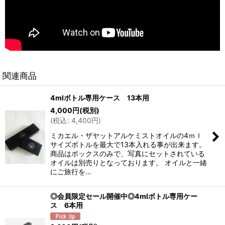
関連商品
4mlボトル専用ケース 13本用
4,000
円
(税別)
(
税込
:
4,400
円
)
ミカエル・ザヤットアルケミストオイルの4ｍｌ
サイズボトルを最大で13本入れる事が出来ます。
商品はボックスのみで、写真にセットされている
オイルは別売りとなっております。 オイルと一緒
にご旅行を…
◎会員限定セール開催中◎4mlボトル専用ケー
ス 6本用