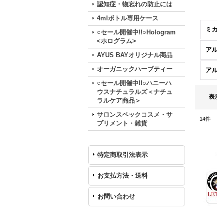
認知症・物忘れの防止には
4mlボトル専用ケース
○セール開催中!!○Hologram
<ホログラム>
ア
AYUS BAYオリジナル商品
オーガニックハーブティー
ア
○セール開催中!!○ハニーハ
ウスナチュラルズ＜ナチュ
表
ラルケア商品＞
サロンスペックコスメ・サ
14
件
プリメント・雑貨
特定商取引法表示
お支払方法・送料
お問い合わせ