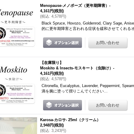
Menopause-メノポーズ（更年期障害）-
4,161円
(税別)
(
税込
:
4,578円
)
Black Spruce, Hovozo, Goldenrod, Clary 
的に更年期障害と言われる症状を緩和させてくれる
【在庫限り】
Moskito & Insects-モスキート（虫除け）-
4,161円
(税別)
(
税込
:
4,578円
)
Citronella, Eucalyptus, Lavender, Peppermint,
滴を腕に塗って摺りこんでください…
Karosa-カロサ- 25ml（クリーム）
2,948円
(税別)
(
税込
:
3,243円
)