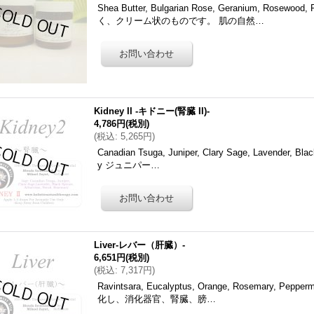
Shea Butter, Bulgarian Rose, Geranium, Ro
く、クリーム状のものです。 肌の自然…
Kidney II -キドニー(腎臓 II)-
4,786円
(税別)
(
税込
:
5,265円
)
Canadian Tsuga, Juniper, Clary Sage, Lavender, Blac
y ジュニパー…
Liver-レバー（肝臓）-
6,651円
(税別)
(
税込
:
7,317円
)
Ravintsara, Eucalyptus, Orange, Rosemary, Peppe
化し、消化器官、腎臓、膀…