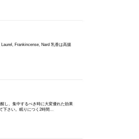
ss, Laurel, Frankincense, Nard 乳香は高揚
rmint注意深く覚醒し、集中するべき時に大変優れた効果
て下さい。眠りにつく2時間…