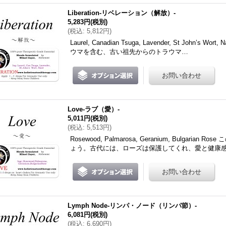
Liberation-リベレーション（解放）-
5,283円
(税別)
(
税込
:
5,812円
)
Laurel, Canadian Tsuga, Lavender, St Joh
ウマを含む、古い祖先からのトラウマ…
Love-ラブ（愛）-
5,011円
(税別)
(
税込
:
5,513円
)
Rosewood, Palmarosa, Geranium, Bulgar
ょう。古代には、ローズは保護してくれ、愛と健康
Lymph Node-リンパ・ノード（リンパ節）-
6,081円
(税別)
(
税込
:
6,690円
)