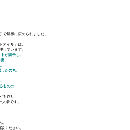
手で世界に広められました。
トオイル」は、
理しています。
ットが調合し、
た後、
れ、
認したのち、
し、
るものの
ピを作り、
一人者です。
ん。
相談ください。