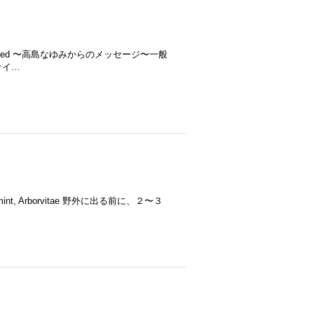
Sage, Aniseed 〜高島なゆみからのメッセージ〜一般
オイ…
 Spearmint, Arborvitae 野外に出る前に、２〜３