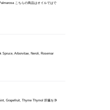
sewood, Palmarosa こちらの商品はオイルではで
k Spruce, Arborvitae, Neroli, Rosemar
rmint, Grapefruit, Thyme Thymol 肝臓を浄