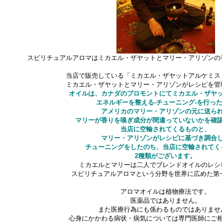
スピリチュアルアロマはミカエル・ザヤットとマリー・アリゾンの
当店で販売している「ミカエル・ザヤットアルケミス
ミカエル・ザヤットとマリー・アリゾンがレシピを管
オイルは、カナダのブロモントにてミカエル・ザヤ
エネルギーを整える-チューニング-を行っ
アメリカのマリー・アリゾンの元に送ら
マリーが香りを嗅ぎ成分が間違っていないかを確
当店に空輸されてくるものと、
マリー・アリゾンがレシピに基づき調合
チューニングをしたのち、当店に空輸されてく
2種類がございます。
ミカエルとマリーは二人でブレンドオイルのレシ
スピリチュアルアロマという分野を世界に広めた第
アロマオイルは植物療法です。
医薬品ではありません。
また医療行為にも係わるものではありませ
心身にかかわる病状・病気については専門医師にご