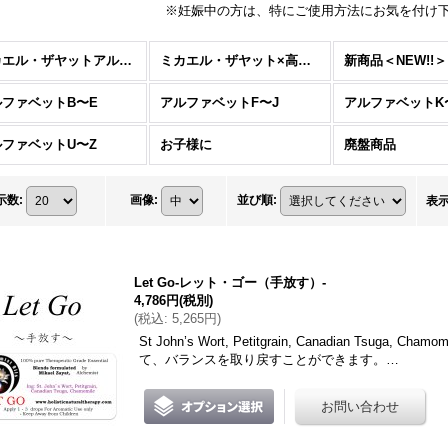
※妊娠中の方は、特にご使用方法にお気を付け
ミカエル・ザヤットアルケミストオイル＜ブレンド＞ (全商品)
ミカエル・ザヤット×高島なゆみオリジナルオイル
新商品＜NEW!!＞
ルファベットB〜E
アルファベットF〜J
アルファベットK
ルファベットU〜Z
お子様に
廃盤商品
示数
:
画像
:
並び順
:
表
Let Go-レット・ゴー（手放す）-
4,786円
(税別)
(
税込
:
5,265円
)
St John’s Wort, Petitgrain, Canadian Tsu
て、バランスを取り戻すことができます。…