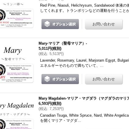
Red Pine, Niaouli, Helichrysum, Sand
してくれます。トランポリンなどの運動を行うこと
Mary-マリア（聖母マリア）-
5,011円
(税別)
(
税込
:
5,513円
)
Lavender, Rosemary, Laurel, Marjoram Egypt, 
エネルギーそのもので満ちていて、…
Mary Magdalen-マリア・マグダラ（マグダラのマリ
6,593円
(税別)
(
税込
:
7,253円
)
Canadian Tsuga, White Spruce, Nard, White Angeli
を開くマリア・マグダ…