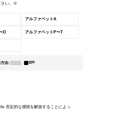
下さい。※
アルファベットA
〜O
アルファベットP〜T
示方法
:
ga, Chamomile 否定的な感情を解放することによっ