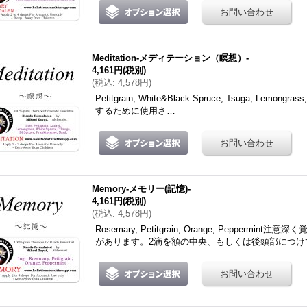
Meditation-メディテーション（瞑想）-
4,161円
(税別)
(
税込
:
4,578円
)
Petitgrain, White&Black Spruce, Tsuga, Lemongra
するために使用さ…
Memory-メモリー(記憶)-
4,161円
(税別)
(
税込
:
4,578円
)
Rosemary, Petitgrain, Orange, Peppe
があります。2滴を額の中央、もしくは後頭部につけ