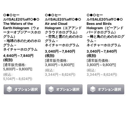
絞り込む
○●○セー
○●○セー
○●○セー
ル!!SALE20%off○●○
ル!!SALE20%off○●○
ル!!SALE20%off○●○
The Waters of the
Air and Cloud
Bees and Birds
Earth Hologram（ウォ
Hologram（エアアンド
Hologram（ビーアンド
ーターオブジアースホロ
クラウドホログラム）
バードホログラム）
グラム）
－空気と雲のためのホロ
－蜂と鳥のためのホログ
－地球の水のためのホロ
グラム－
ラム－
グラム－
ネイチャーホログラム
ネイチャーホログラム
ネイチャーホログラム
3,040
円
～7,840
円
3,040
円
～7,840
円
4,640
円
～7,840
円
(税別)
(税別)
(税別)
[
通常販売価格
:
[
通常販売価格
:
[
通常販売価格
:
3,800
円
～9,800
円
]
3,800
円
～9,800
円
]
5,800
円
～9,800
円
]
(
税込
:
(
税込
:
(
税込
:
3,344
円
～8,624
円
)
3,344
円
～8,624
円
)
5,104
円
～8,624
円
)