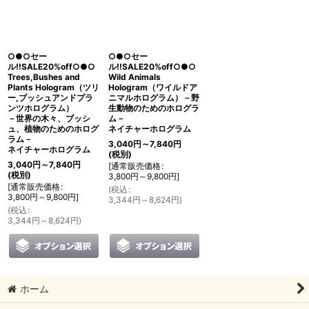
○●○セー
○●○セー
ル!!SALE20%off○●○
ル!!SALE20%off○●○
Trees,Bushes and
Wild Animals
Plants Hologram（ツリ
Hologram（ワイルドア
ー,ブッシュアンドプラ
ニマルホログラム）－野
ンツホログラム）
生動物のためのホログラ
－世界の木々、ブッシ
ム－
ュ、植物のためのホログ
ネイチャーホログラム
ラム－
3,040
円
～7,840
円
ネイチャーホログラム
(税別)
3,040
円
～7,840
円
[
通常販売価格
:
(税別)
3,800
円
～9,800
円
]
[
通常販売価格
:
(
税込
:
3,800
円
～9,800
円
]
3,344
円
～8,624
円
)
(
税込
:
3,344
円
～8,624
円
)
ホーム