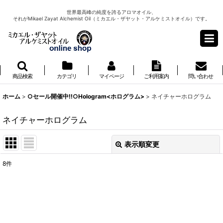
世界最高峰の純度を誇るアロマオイル、
それがMikael Zayat Alchemist Oil（ミカエル・ザヤット・アルケミストオイル）です。
商品検索
カテゴリ
マイページ
ご利用案内
問い合わせ
ホーム
>
○セール開催中!!○Hologram<ホログラム>
>
ネイチャーホログラム
ネイチャーホログラム
表示順変更
閉じる
8
件
表示数
:
並び順
: