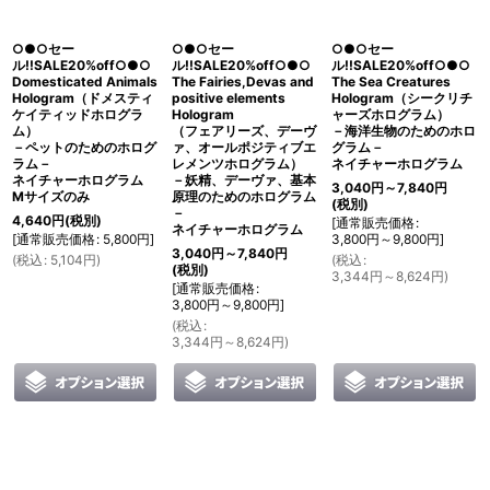
○●○セー
○●○セー
○●○セー
ル!!SALE20%off○●○
ル!!SALE20%off○●○
ル!!SALE20%off○●○
Domesticated Animals
The Fairies,Devas and
The Sea Creatures
Hologram（ドメスティ
positive elements
Hologram（シークリチ
ケイティッドホログラ
Hologram
ャーズホログラム）
ム）
（フェアリーズ、デーヴ
－海洋生物のためのホロ
－ペットのためのホログ
ァ、オールポジティブエ
グラム－
ラム－
レメンツホログラム）
ネイチャーホログラム
ネイチャーホログラム
－妖精、デーヴァ、基本
3,040
円
～7,840
円
Mサイズのみ
原理のためのホログラム
(税別)
－
4,640
円
(税別)
[
通常販売価格
:
ネイチャーホログラム
[
通常販売価格
:
5,800
円
]
3,800
円
～9,800
円
]
3,040
円
～7,840
円
(
税込
:
5,104
円
)
(
税込
:
(税別)
3,344
円
～8,624
円
)
[
通常販売価格
:
3,800
円
～9,800
円
]
(
税込
:
3,344
円
～8,624
円
)