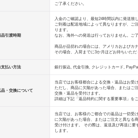
ご了承ください。
入金のご確認より、最短24時間以内に発送致
ご到着は配送地域によって異なりますが、ご
ります。
商品引渡時期
なお、海外への発送は行っておりません。ご
商品が品切れの場合には、アメリカおよびカ
その場合、入荷までに3か月ほどお待ちいただ
お支払い方法
銀行振込, 代金引換, クレジットカード, PayP
当店ではお客様都合による交換・返品はお受
ただし、商品に欠陥があった場合、またはご
返品・交換について
交換・返品を受付けます。
詳細は下記「返品特約に関する重要事項」を
当店では、お客様のご都合での返品は一切受け
に欠陥があった場合、またはご注文と異なる
受け付けます。 その際は、返送及び再送に要
します。