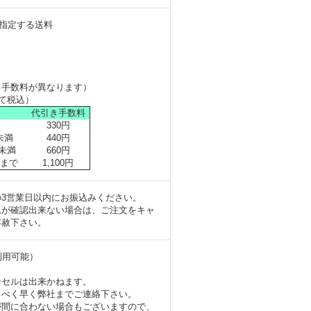
が指定する送料
る手数料が異なります）
て税込）
代引き手数料
330円
円未満
440円
円未満
660円
円まで
1,100円
3営業日以内にお振込みください。
込が確認出来ない場合は、ご注文をキャ
容赦下さい。
利用可能）
ンセルは出来かねます。
るべく早く弊社までご連絡下さい。
が間に合わない場合もございますので、