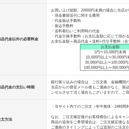
お買い上げ総額、20000円未満の場合に当店
・現金書留送付に関する費用
・代金振込手数料
・振込手数料
・送料着払いご利用時の代金
・代金引換手数料（お支払金額に応じて掛か
商品代金以外の必要料金
お支払金額＝商品代金＋送料+代引手数料（全
お支払金額
1円〜10,000円未満
10,000円以上〜30,000
30,000円以上〜100,000
100,000円以上〜300,000
銀行振り込みの場合は、ご注文後、金融機関の
商品代金の支払い時期
当店からの督促メール後もご連絡がなく、振
ンセルさせて頂く場合もございますので、ご
・当サイト内でのご注文（年中無休・24時間
なお、ご注文確定後のお客様都合によるキャ
注文方法
商品の追加をご希望場合は、ご注文確定後な
ご連絡のタイミングによっては追加のご注文