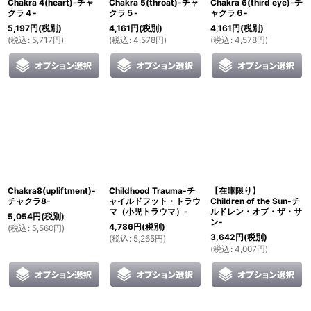
Chakra 4(heart)-チャ
Chakra 5(throat)-チャ
Chakra 6(third eye)-チ
クラ４-
クラ５-
ャクラ６-
5,197
円
(税別)
4,161
円
(税別)
4,161
円
(税別)
(
税込
:
5,717
円
)
(
税込
:
4,578
円
)
(
税込
:
4,578
円
)
Chakra8(upliftment)-
Childhood Trauma-チ
【在庫限り】
チャクラ8-
ャイルドフット・トラウ
Children of the Sun-チ
マ（小児トラウマ）-
ルドレン・オブ・ザ・サ
5,054
円
(税別)
ン-
4,786
円
(税別)
(
税込
:
5,560
円
)
3,642
円
(税別)
(
税込
:
5,265
円
)
(
税込
:
4,007
円
)