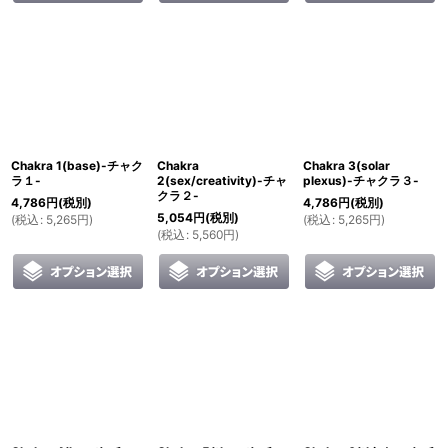
Chakra 1(base)-チャク
Chakra
Chakra 3(solar
ラ１-
2(sex/creativity)-チャ
plexus)-チャクラ３-
クラ２-
4,786
円
(税別)
4,786
円
(税別)
5,054
円
(税別)
(
税込
:
5,265
円
)
(
税込
:
5,265
円
)
(
税込
:
5,560
円
)