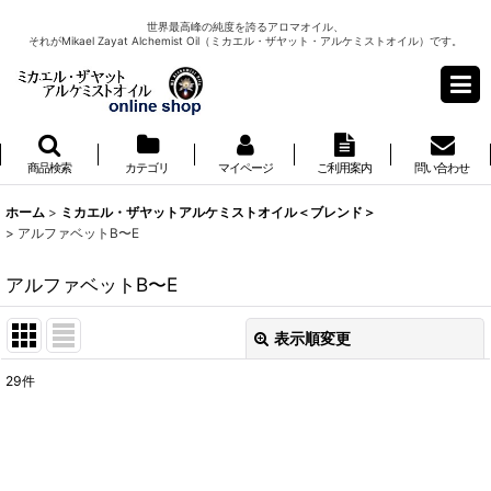
世界最高峰の純度を誇るアロマオイル、
それがMikael Zayat Alchemist Oil（ミカエル・ザヤット・アルケミストオイル）です。
商品検索
カテゴリ
マイページ
ご利用案内
問い合わせ
ホーム
>
ミカエル・ザヤットアルケミストオイル＜ブレンド＞
>
アルファベットB〜E
アルファベットB〜E
表示順変更
閉じる
29
件
表示数
:
並び順
: