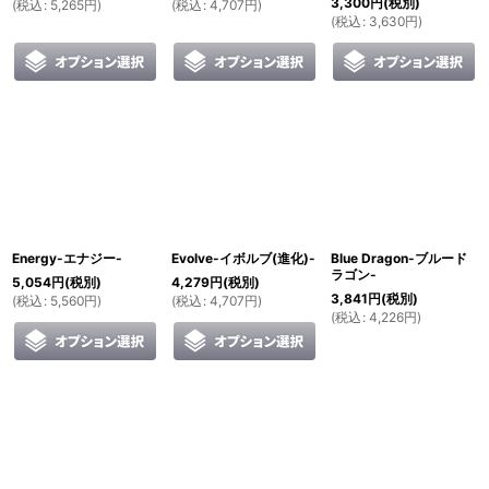
3,300
円
(税別)
(
税込
:
5,265
円
)
(
税込
:
4,707
円
)
(
税込
:
3,630
円
)
Energy-エナジー-
Evolve-イボルブ(進化)-
Blue Dragon-ブルード
ラゴン-
5,054
円
(税別)
4,279
円
(税別)
3,841
円
(税別)
(
税込
:
5,560
円
)
(
税込
:
4,707
円
)
(
税込
:
4,226
円
)