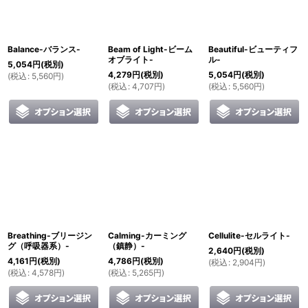
絞り込む
Balance-バランス-
Beam of Light-ビーム
Beautiful-ビューティフ
オブライト-
ル-
5,054
円
(税別)
4,279
円
(税別)
5,054
円
(税別)
(
税込
:
5,560
円
)
(
税込
:
4,707
円
)
(
税込
:
5,560
円
)
Breathing-ブリージン
Calming-カーミング
Cellulite-セルライト-
グ（呼吸器系）-
（鎮静）-
2,640
円
(税別)
4,161
円
(税別)
4,786
円
(税別)
(
税込
:
2,904
円
)
(
税込
:
4,578
円
)
(
税込
:
5,265
円
)