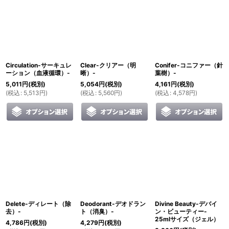
Circulation-サーキュレ
Clear-クリアー（明
Conifer-コニファー（針
ーション（血液循環）-
晰）-
葉樹）-
5,011
円
(税別)
5,054
円
(税別)
4,161
円
(税別)
(
税込
:
5,513
円
)
(
税込
:
5,560
円
)
(
税込
:
4,578
円
)
Delete-ディレート（除
Deodorant-デオドラン
Divine Beauty-デバイ
去）-
ト（消臭）-
ン・ビューティー-
25mlサイズ（ジェル）
4,786
円
(税別)
4,279
円
(税別)