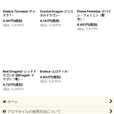
Chakra 7(crown)-チャ
Crystal Dragon-クリス
Divine Feminine-デバイ
クラ７-
タルドラゴン-
ン・フェミニン（聖
女）-
4,161
円
(税別)
4,141
円
(税別)
6,651
円
(税別)
(
税込
:
4,578
円
)
(
税込
:
4,556
円
)
(
税込
:
7,317
円
)
Red Dragon2-レッドド
Erotica-エロティカ-
ラゴン2-旧Dragon-ド
4,922
円
(税別)
ラゴン（竜）-
(
税込
:
5,415
円
)
4,731
円
(税別)
(
税込
:
5,205
円
)
ホーム
アロマオイルの使用方法について