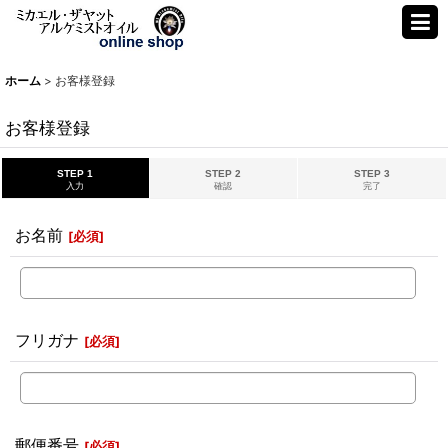
ホーム
>
お客様登録
お客様登録
STEP 1
STEP 2
STEP 3
入力
確認
完了
お名前
[
必須
]
フリガナ
[
必須
]
郵便番号
[
必須
]