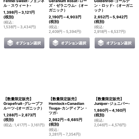
Fennel Sweet-フェンネ
Geranium Rosat-ロー
Goldenrod-ゴールデ
ル・スウィート-
ズ・ゼラニウム-（オー
ン・ロッド-（オーガニ
ガニック）
ック）
1,398
円
～3,121
円
(税別)
2,190
円
～4,903
円
2,652
円
～5,942
円
(税別)
(税別)
(
税込
:
1,538
円
～3,434
円
)
(
税込
:
(
税込
:
2,409
円
～5,394
円
)
2,918
円
～6,537
円
)
【数量限定販売】
【数量限定販売】
【数量限定販売】
Grapefruit-グレープフ
Hemlock=Canadian
Juniper-ジュニパー-
ルーツ-(オーガニック）
Tsuga-カンディアン・
1,860
円
～4,160
円
ツガ-
1,288
円
～2,873
円
(税別)
(税別)
2,982
円
～6,685
円
(
税込
:
(税別)
(
税込
:
1,417
円
～3,161
円
)
2,046
円
～4,576
円
)
(
税込
:
3,281
円
～7,354
円
)