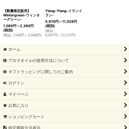
【数量限定販売】
Ylang-Ylang-イランイ
Wintergreen-ウィンタ
ラン-
ーグリーン-
5,970
円
～11,028
円
1,060
円
～2,360
円
(税別)
(税別)
(
税込
:
(
税込
:
1,166
円
～2,596
円
)
6,567
円
～12,131
円
)
ホーム
アロマオイルの使用方法について
ギフトラッピングに関してのご案内
ログイン
マイページ
お気に入り
ショッピングカート
特定商取引法表示