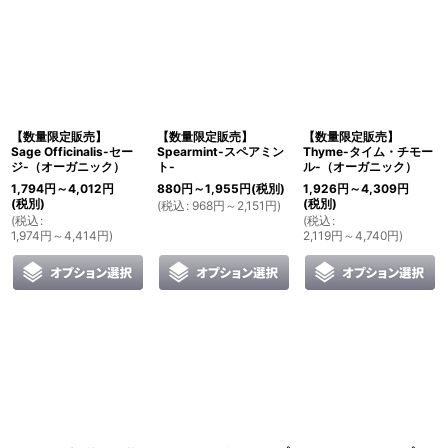
【数量限定販売】
【数量限定販売】
【数量限定販売】
Sage Officinalis-セー
Spearmint-スペアミン
Thyme-タイム・チモー
ジ-（オーガニック）
ト-
ル-（オーガニック）
1,794
円
～4,012
円
880
円
～1,955
円
(税別)
1,926
円
～4,309
円
(税別)
(税別)
(
税込
:
968
円
～2,151
円
)
(
税込
:
(
税込
:
1,974
円
～4,414
円
)
2,119
円
～4,740
円
)