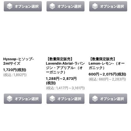
Hyssop-ヒソップ-
【数量限定販売】
【数量限定販売】
2mlサイズ
Lavendin Abrial-ラバン
Lemon-レモン-（オー
ジン・アブリアル-（オ
ガニック）
1,720
円
(税別)
ーガニック）
600
円
～2,075
円
(税別)
(
税込
:
1,892
円
)
1,288
円
～2,873
円
(
税込
:
660
円
～2,283
円
)
(税別)
(
税込
:
1,417
円
～3,161
円
)