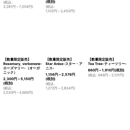
(税別)
(
税込
:
3,281
円
～7,354
円
)
(
税込
:
1,103
円
～2,453
円
)
【数量限定販売】
【数量限定販売】
【数量限定販売】
Rosemary, verbenone-
Star Anise-スター・ア
Tea Tree-ティーツリー-
ローズマリー-（オーガ
ニス-
860
円
～1,910
円
(税別)
ニック）
1,156
円
～2,576
円
(
税込
:
946
円
～2,101
円
)
2,300
円
～5,150
円
(税別)
(税別)
(
税込
:
(
税込
:
1,272
円
～2,834
円
)
2,530
円
～5,665
円
)