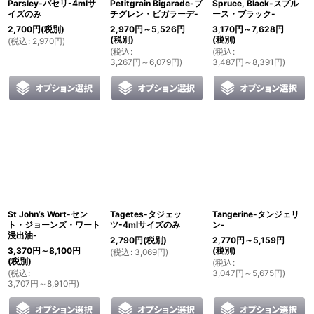
Parsley-パセリ-4mlサ
Petitgrain Bigarade-プ
Spruce, Black-スプル
イズのみ
チグレン・ビガラーデ-
ース・ブラック-
2,700
円
(税別)
2,970
円
～5,526
円
3,170
円
～7,628
円
(税別)
(税別)
(
税込
:
2,970
円
)
(
税込
:
(
税込
:
3,267
円
～6,079
円
)
3,487
円
～8,391
円
)
St John’s Wort-セン
Tagetes-タジェッ
Tangerine-タンジェリ
ト・ジョーンズ・ワート
ツ-4mlサイズのみ
ン-
浸出油-
2,790
円
(税別)
2,770
円
～5,159
円
3,370
円
～8,100
円
(税別)
(
税込
:
3,069
円
)
(税別)
(
税込
:
(
税込
:
3,047
円
～5,675
円
)
3,707
円
～8,910
円
)