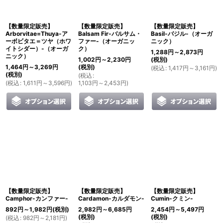
並び順
:
【数量限定販売】
【数量限定販売】
【数量限定販売】
絞り込む
Arborvitae=Thuya-ア
Balsam Fir-バルサム・
Basil-バジル-（オーガ
ーボビタエ＝ツヤ（ホワ
ファー-（オーガニッ
ニック）
イトシダー）-（オーガ
ク）
1,288
円
～2,873
円
ニック）
1,002
円
～2,230
円
(税別)
1,464
円
～3,269
円
(税別)
(
税込
:
1,417
円
～3,161
円
)
(税別)
(
税込
:
(
税込
:
1,611
円
～3,596
円
)
1,103
円
～2,453
円
)
【数量限定販売】
【数量限定販売】
【数量限定販売】
Camphor-カンファー-
Cardamon-カルダモン-
Cumin-クミン-
892
円
～1,982
円
(税別)
2,982
円
～6,685
円
2,454
円
～5,497
円
(税別)
(税別)
(
税込
:
982
円
～2,181
円
)