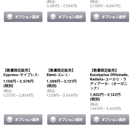
(
税込
:
(
税込
:
3,281
円
～7,354
円
)
2,700
円
～6,047
円
)
【数量限定販売】
【数量限定販売】
【数量限定販売】
Cypress-サイプレス-
Elemi-エレミ-
Eucalyptus Officinalls,
Radiata-ユーカリ・ラ
1,156
円
～2,576
円
1,398
円
～3,121
円
ディアータ-（オーガニ
(税別)
(税別)
ック）
(
税込
:
(
税込
:
1,402
円
～3,122
円
1,272
円
～2,834
円
)
1,538
円
～3,434
円
)
(税別)
(
税込
:
1,543
円
～3,435
円
)