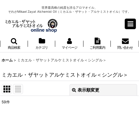
世界最高峰の純度を誇るアロマオイル、
それがMikael Zayat Alchemist Oil（ミカエル・ザヤット・アルケミストオイル）です。
商品検索
カテゴリ
マイページ
ご利用案内
問い合わせ
ホーム
>
ミカエル・ザヤットアルケミストオイル＜シングル＞
ミカエル・ザヤットアルケミストオイル＜シングル＞
表示順変更
閉じる
59
件
サブカテゴリ
:
表示数
: