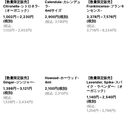
【数量限定販売】
Calendula-カレンデュ
【数量限定販売】
Citronella-シトロネラ-
ラ-
Frankincense-フランキ
（オーガニック）
4mlサイズ
ンセンス-
1,002
円
～2,230
円
2,900
円
(税別)
3,378
円
～7,576
円
(税別)
(税別)
(
税込
:
3,190
円
)
(
税込
:
(
税込
:
1,103
円
～2,453
円
)
3,716
円
～8,334
円
)
【数量限定販売】
Howood-ホーウッド-
【数量限定販売】
Ginger-ジンジャー-
4ml
Lavender, Spike-スパ
イク・ラベンダー-（オ
1,398
円
～3,121
円
2,100
円
(税別)
ーガニック）
(税別)
(
税込
:
2,310
円
)
1,140
円
～2,540
円
(
税込
:
(税別)
1,538
円
～3,434
円
)
(
税込
:
1,254
円
～2,794
円
)