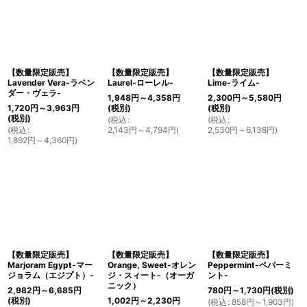
【数量限定販売】
【数量限定販売】
【数量限定販売】
Lavender Vera-ラベン
Laurel-ローレル-
Lime-ライム-
ダー・ヴェラ-
1,948
円
～4,358
円
2,300
円
～5,580
円
1,720
円
～3,963
円
(税別)
(税別)
(税別)
(
税込
:
(
税込
:
(
税込
:
2,143
円
～4,794
円
)
2,530
円
～6,138
円
)
1,892
円
～4,360
円
)
【数量限定販売】
【数量限定販売】
【数量限定販売】
Marjoram Egypt-マー
Orange, Sweet-オレン
Peppermint-ペパーミ
ジョラム（エジプト）-
ジ・スィート-（オーガ
ント-
ニック）
2,982
円
～6,685
円
780
円
～1,730
円
(税別)
(税別)
1,002
円
～2,230
円
(
税込
:
858
円
～1,903
円
)