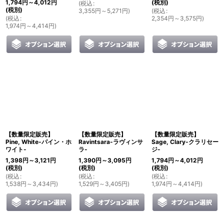
1,794
円
～4,012
円
(税別)
(
税込
:
(税別)
3,355
円
～5,271
円
)
(
税込
:
(
税込
:
2,354
円
～3,575
円
)
1,974
円
～4,414
円
)
【数量限定販売】
【数量限定販売】
【数量限定販売】
Pine, White-パイン・ホ
Ravintsara-ラヴィンサ
Sage, Clary-クラリセー
ワイト-
ラ-
ジ-
1,398
円
～3,121
円
1,390
円
～3,095
円
1,794
円
～4,012
円
(税別)
(税別)
(税別)
(
税込
:
(
税込
:
(
税込
:
1,538
円
～3,434
円
)
1,529
円
～3,405
円
)
1,974
円
～4,414
円
)