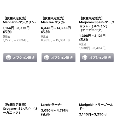
【数量限定販売】
【数量限定販売】
【数量限定販売】
Mandarin-マンダリン-
Manuka-マヌカ-
Marjoram Spain-マージ
ョラム-（スペイン）
1,156
円
～2,576
円
6,348
円
～14,258
円
（オーガニック）
(税別)
(税別)
1,398
円
～3,121
円
(
税込
:
(
税込
:
(税別)
1,272
円
～2,834
円
)
6,983
円
～15,684
円
)
(
税込
:
1,538
円
～3,434
円
)
【数量限定販売】
Larch-ラーチ-
Marigold-マリーゴール
Oregano-オレガノ-（オ
ド-
3,050
円
～4,791
円
ーガニック）
(税別)
2,140
円
～3,250
円