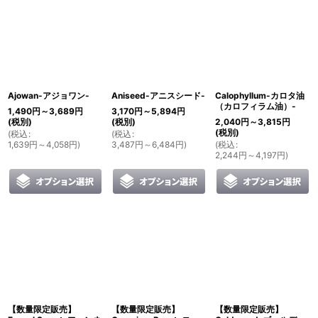
Ajowan-アジョワン-
Aniseed-アニスシード-
Calophyllum-カロタ油
（カロフィラム油）-
1,490
円
～3,689
円
3,170
円
～5,894
円
(税別)
(税別)
2,040
円
～3,815
円
(税別)
(
税込
:
(
税込
:
1,639
円
～4,058
円
)
3,487
円
～6,484
円
)
(
税込
:
2,244
円
～4,197
円
)
【数量限定販売】
【数量限定販売】
【数量限定販売】