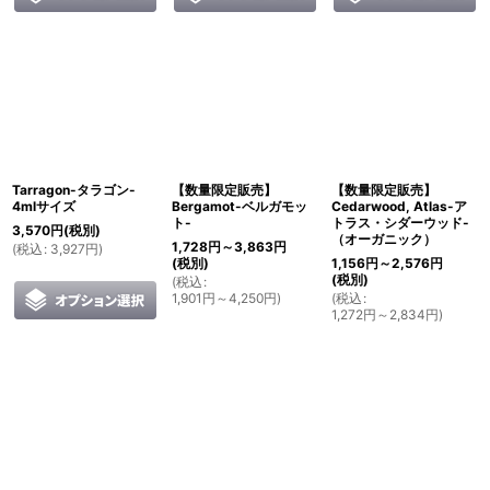
Tarragon-タラゴン-
【数量限定販売】
【数量限定販売】
4mlサイズ
Bergamot-ベルガモッ
Cedarwood, Atlas-ア
ト-
トラス・シダーウッド-
3,570
円
(税別)
（オーガニック）
1,728
円
～3,863
円
(
税込
:
3,927
円
)
(税別)
1,156
円
～2,576
円
(税別)
(
税込
:
1,901
円
～4,250
円
)
(
税込
:
1,272
円
～2,834
円
)