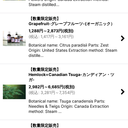
Steam distilled…
【数量限定販売】
Grapefruit-グレープフルーツ-(オーガニック）
1,288
円
～2,873
円
(税別)
(
税込
:
1,417
円
～3,161
円
)
Botanical name: Citrus paradisii Parts: Zest
Origin: United States Extraction method: Steam
distille…
【数量限定販売】
Hemlock=Canadian Tsuga-カンディアン・ツ
ガ-
2,982
円
～6,685
円
(税別)
(
税込
:
3,281
円
～7,354
円
)
Botanical name: Tsuga canadensis Parts:
Needles & Twigs Origin: Canada Extraction
method: Steam …
【数量限定販売】