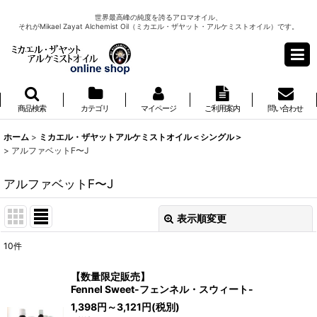
世界最高峰の純度を誇るアロマオイル、
それがMikael Zayat Alchemist Oil（ミカエル・ザヤット・アルケミストオイル）です。
商品検索
カテゴリ
マイページ
ご利用案内
問い合わせ
ホーム
>
ミカエル・ザヤットアルケミストオイル＜シングル＞
>
アルファベットF〜J
アルファベットF〜J
表示順変更
閉じる
10
件
表示数
:
【数量限定販売】
Fennel Sweet-フェンネル・スウィート-
並び順
:
1,398
円
～3,121
円
(税別)