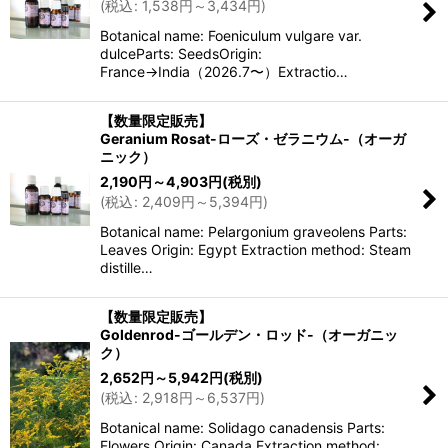
(
税込
:
1,538
円
～3,434
円
)
絞り込む
Botanical name: Foeniculum vulgare var.
dulceParts: SeedsOrigin:
France→India（2026.7〜）Extractio…
【数量限定販売】
Geranium Rosat-ローズ・ゼラニウム-（オーガ
ニック）
2,190
円
～4,903
円
(税別)
(
税込
:
2,409
円
～5,394
円
)
Botanical name: Pelargonium graveolens Parts:
Leaves Origin: Egypt Extraction method: Steam
distille…
【数量限定販売】
Goldenrod-ゴールデン・ロッド-（オーガニッ
ク）
2,652
円
～5,942
円
(税別)
(
税込
:
2,918
円
～6,537
円
)
Botanical name: Solidago canadensis Parts:
Flowers Origin: Canada Extraction method: