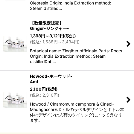
Oleoresin Origin: India Extraction method:
Steam distilled…
【数量限定販売】
Ginger-ジンジャー-
1,398
円
～3,121
円
(税別)
(
税込
:
1,538
円
～3,434
円
)
Botanical name: Zingiber officinale Parts: Roots
Origin: India Extraction method: Steam
distilled&nb…
Howood-ホーウッド-
4ml
2,100
円
(税別)
(
税込
:
2,310
円
)
Howood / Cinamomum camphora & Cineol-
Madagascar※ボトルのラベルデザインとボトル本
体のデザインは入荷のタイミングによって異なり
ます。