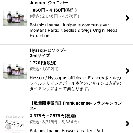
Juniper-ジュニパー-
1,860
円
～4,160
円
(税別)
(
税込
:
2,046
円
～4,576
円
)
Botanical name: Juniperus communis var.
montana Parts: Needles & twigs Origin: Nepal
Extraction …
Hyssop-ヒソップ-
2mlサイズ
1,720
円
(税別)
(
税込
:
1,892
円
)
Hyssop / Hyssopus officinale France※ボトルの
ラベルデザインとボトル本体のデザインは入荷の
タイミングによって異なります。
【数量限定販売】Frankincense-フランキンセン
ス-
3,378
円
～7,576
円
(税別)
(
税込
:
3,716
円
～8,334
円
)
Botanical name: Boswellia carterii Parts: