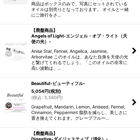
商品はボックスのみで、写真にセットされている
オイルは別売りとなっております。 オイルと一緒
にご旅行をさ…
【廃盤商品】
Angels of Light-エンジェル・オブ・ライト（天
使の光）‐
Anise Star, Fennel, Angelica, Jasmine,
Arborvitae このオイルは、あなた自身を天使の光
と繋げてくれるでしょう。「このオイルの非常に
高い波動は、…
Beautiful-ビューティフル-
5,054
円
(税別)
(
税込
:
5,560
円
)
Grapefruit, Mandarin, Lemon, Aniseed, Fennel,
Cinnamon, Peppermint 脂肪を減らし、美しさに
置き換えてくれます。グレープフルー…
【廃盤商品】
Digestive-ダイジェスティブ（消化）-