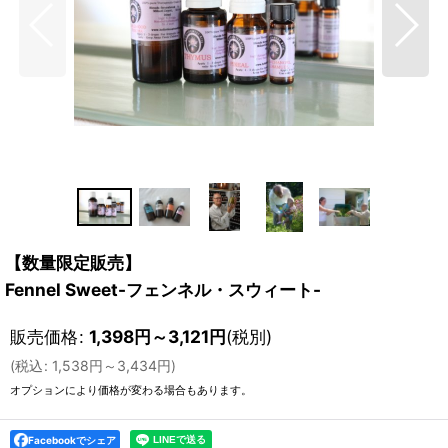
【数量限定販売】
Fennel Sweet-フェンネル・スウィート-
販売価格
:
1,398
円
～3,121
円
(税別)
(
税込
:
1,538
円
～3,434
円
)
オプションにより価格が変わる場合もあります。
Facebookでシェア