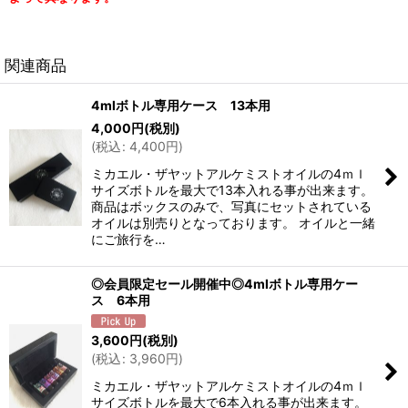
関連商品
4mlボトル専用ケース 13本用
4,000
円
(税別)
(
税込
:
4,400
円
)
ミカエル・ザヤットアルケミストオイルの4ｍｌ
サイズボトルを最大で13本入れる事が出来ます。
商品はボックスのみで、写真にセットされている
オイルは別売りとなっております。 オイルと一緒
にご旅行を…
◎会員限定セール開催中◎4mlボトル専用ケー
ス 6本用
3,600
円
(税別)
(
税込
:
3,960
円
)
ミカエル・ザヤットアルケミストオイルの4ｍｌ
サイズボトルを最大で6本入れる事が出来ます。