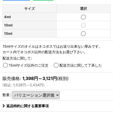
サイズ
選択
4ml
10ml
15ml
15mlサイズのオイルはネコポスではお送り出来ない厚みです。
カート内でネコポス以外の配送方法をお選び下さい。
配送方法に関して
:
15mlサイズ以外のご注文
配送方法に関して了承した
販売価格
:
1,398
円
～3,121
円
(税別)
(
税込
:
1,538
円
～3,434
円
)
数量
:
返品特約に関する重要事項