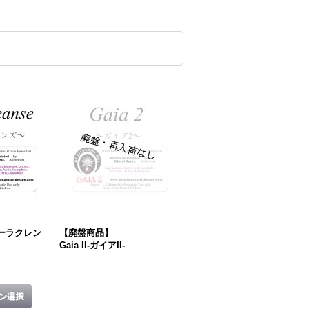
-オーラクレン
【廃盤商品】
Gaia II-ガイアII-