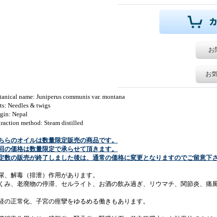
お
お
tanical name: Juniperus communis var. montana
ts: Needles & twigs
igin: Nepal
raction method: Steam distilled
ちらのオイルは数量限定販売の商品です。
回の価格は数量限定で承らせて頂きます。
定数の販売が終了しました後は、通常の価格に変更となりますのでご留意下
尿、解毒（排泄）作用があります。
くみ、老廃物の停滞、セルライト、お酒の飲み過ぎ、リウマチ、関節炎、痛
経の正常化、子宮の痙攣をゆるめる働きもあります。