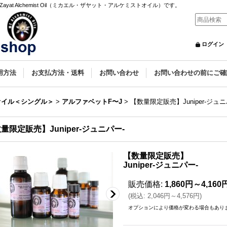
yat Alchemist Oil（ミカエル・ザヤット・アルケミストオイル）です。
ログイン
用方法
お支払方法・送料
お問い合わせ
お問い合わせの前にご確
オイル＜シングル＞
>
アルファベットF〜J
>
【数量限定販売】Juniper-ジュニ
量限定販売】Juniper-ジュニパー-
【数量限定販売】
Juniper-ジュニパー-
販売価格
:
1,860円～4,160
(
税込
:
2,046円～4,576円
)
オプションにより価格が変わる場合もあり