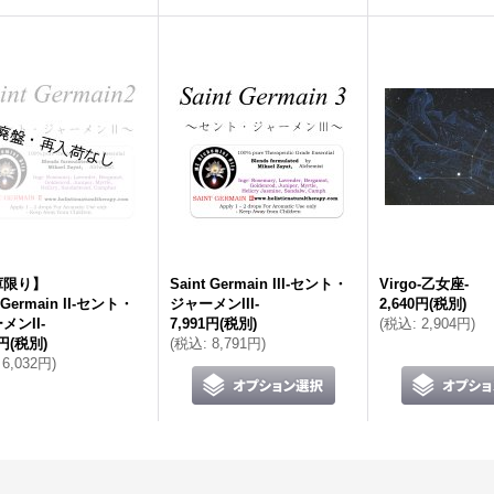
庫限り】
Saint Germain III-セント・
Virgo-乙女座-
t Germain II-セント・
ジャーメンIII-
2,640円
(税別)
メンII-
7,991円
(税別)
(
税込
:
2,904円
)
3円
(税別)
(
税込
:
8,791円
)
6,032円
)