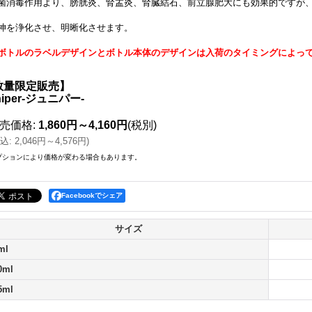
菌消毒作用より、膀胱炎、腎盂炎、腎臓結石、前立腺肥大にも効果的ですが
神を浄化させ、明晰化させます。
ボトルのラベルデザインとボトル本体のデザインは入荷のタイミングによっ
数量限定販売】
niper-ジュニパー-
売価格
:
1,860円～4,160円
(税別)
込
:
2,046円～4,576円
)
プションにより価格が変わる場合もあります。
Facebookでシェア
サイズ
ml
0ml
5ml