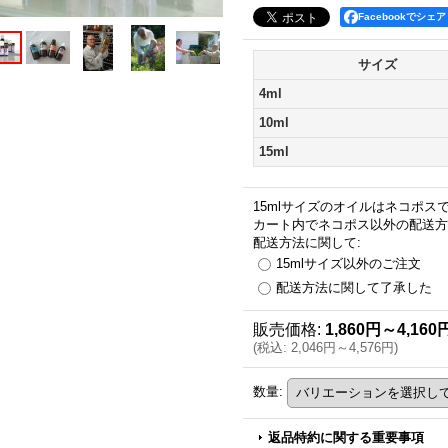
Facebookでシェア
サイズ
4ml
10ml
15ml
15mlサイズのオイルはネコポ
カート内でネコポス以外の配送方
配送方法に関して
:
15mlサイズ以外のご注文
配送方法に関して了承した
販売価格
:
1,860円～4,160
(
税込
:
2,046円～4,576円
)
数量
:
返品特約に関する重要事項