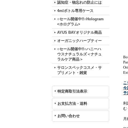
認知症・物忘れの防止には
4mlボトル専用ケース
○セール開催中!!○Hologram
<ホログラム>
AYUS BAYオリジナル商品
オーガニックハーブティー
○セール開催中!!○ハニーハ
ウスナチュラルズ＜ナチュ
Bo
ラルケア商品＞
Par
Or
サロンスペックコスメ・サ
Ext
プリメント・雑貨
こ
今
特定商取引法表示
予
利
お支払方法・送料
む
お問い合わせ
月