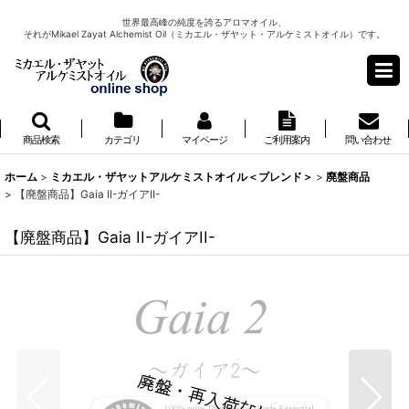
世界最高峰の純度を誇るアロマオイル、
それがMikael Zayat Alchemist Oil（ミカエル・ザヤット・アルケミストオイル）です。
商品検索
カテゴリ
マイページ
ご利用案内
問い合わせ
ホーム
>
ミカエル・ザヤットアルケミストオイル＜ブレンド＞
>
廃盤商品
>
【廃盤商品】Gaia II-ガイアII-
【廃盤商品】Gaia II-ガイアII-