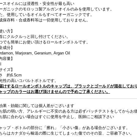
ースオイルには浸透性・安全性が最も高い
ーガニックのモロッコ製アルガンオイルのみを使用しています。
た、使用しているオイルもすべてオーガニックです。
成保存料・合成香料等は一切使用しておりません。
使い方】
首にクルクルっと回し付けてください。
つでも簡単にお使い頂けるロールオンボトルです。
全成分】
rdamon, Marjoram, Geranium, Argan Oil
内容量】
l
サイズ】
さ 約6.5cm
光性の高いコバルトボトルです。
届けするロールオンボトルのキャップは、ブラックとゴールドが混在してお
ャップのカラーはお選び頂けませんので予めご了承ください。
効果・効能に関しては個人差がございます
お肌の弱い方、アレルギーに不安のある方は必ずパッチテストをしてからお
お肌に合わない場合はすぐに使用を中止し、医師にご相談下さい
ャップ・ボトルの部分に「擦れ」「小さい傷」がある場合がございます。
ちらはカナダから輸送の際に生じてしまった傷でのその旨、ご容赦下さい。