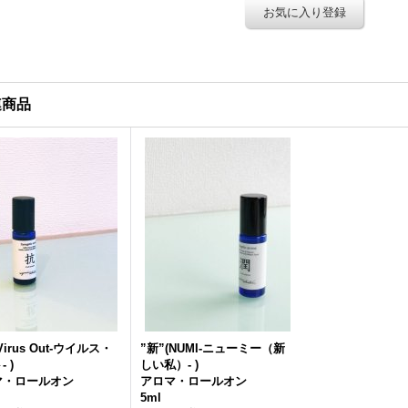
お気に入り登録
連商品
Virus Out-ウイルス・
”新”(NUMI-ニューミー（新
 )
しい私）- )
マ・ロールオン
アロマ・ロールオン
5ml