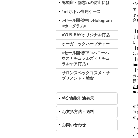
認知症・物忘れの防止には
ベ
オ
4mlボトル専用ケース
ま
合
○セール開催中!!○Hologram
<ホログラム>
【
AYUS BAYオリジナル商品
手
い
オーガニックハーブティー
【
○セール開催中!!○ハニーハ
Ca
ウスナチュラルズ＜ナチュ
【
ラルケア商品＞
5m
【
サロンスペックコスメ・サ
高
プリメント・雑貨
遮
お
キ
特定商取引法表示
※
お支払方法・送料
※
※
お問い合わせ
キ
こ