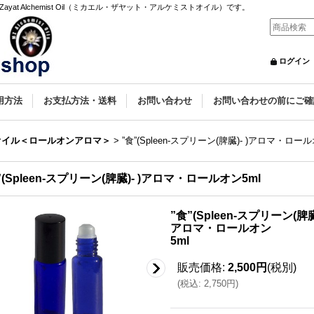
yat Alchemist Oil（ミカエル・ザヤット・アルケミストオイル）です。
ログイン
用方法
お支払方法・送料
お問い合わせ
お問い合わせの前にご確
オイル＜ロールオンアロマ＞
>
”食”(Spleen-スプリーン(脾臓)- )アロマ・ロール
”(Spleen-スプリーン(脾臓)- )アロマ・ロールオン5ml
”食”(Spleen-スプリーン(脾臓)
アロマ・ロールオン
5ml
販売価格
:
2,500円
(税別)
(
税込
:
2,750円
)