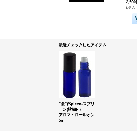
2,50
(
税込
:
最近チェックしたアイテム
”食”(Spleen-スプリ
ーン(脾臓)- )
アロマ・ロールオン
5ml