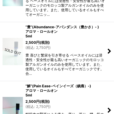
る ベースオイルには浸透性・安全性が最も高いオ
ーガニックのモロッコ製アルガンオイルのみを使
用しています。また、使用しているオイルもすべ
てオーガニッ…
”豊”(Abundance-アバンダンス（豊かさ）‐ )
アロマ・ロールオン
5ml
2,500
円
(税別)
(
税込
:
2,750
円
)
豊 喜びと繁栄を引き寄せる ベースオイルには浸
透性・安全性が最も高いオーガニックのモロッコ
製アルガンオイルのみを使用しています。また、
使用しているオイルもすべてオーガニックです。
合…
”解”(Pain Ease-ペインイーズ（鎮痛）-)
アロマ・ロールオン
5ml
2,500
円
(税別)
(
税込
:
2,750
円
)