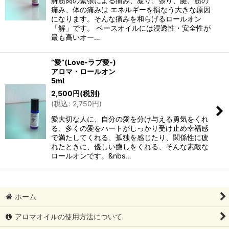
解筋肉の緊張による痛み、凝り、張り、腱、筋の
痛み、体の痛みは エネルギーを損なう大きな原因
になります。そんな痛みを和らげるロールオン
「解」です。 ベースオイルには浸透性・安全性が
最も高いオー…
”愛”(Love-ラブ愛-)
アロマ・ロールオン
5ml
2,500
円
(税別)
(
税込
:
2,750
円
)
愛大切な人に、自分の愛を分け与える勇気をくれ
る、多くの愛をハートがしっかり受け止め幸福感
で満たしてくれる、孤独を感じたり、関係性に疲
れたときに、優しい癒しをくれる、そんな素敵な
ロールオンです。&nbs…
ホーム
アロマオイルの使用方法について