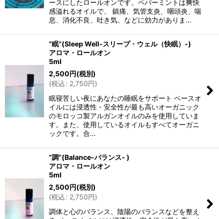
ースにしたロールオンです。ペパーミントは爽快
感溢れるオイルで、 鎮痛、気管支炎、咽頭炎、喘
息、消化不良、吐き気、などに効力がありま…
”眠”(Sleep Well-スリープ・ウェル（快眠）-)
アロマ・ロールオン
5ml
2,500
円
(税別)
(
税込
:
2,750
円
)
眠寝苦しい夜にあなたの睡眠をサポート ベースオ
イルには浸透性・安全性が最も高いオーガニック
のモロッコ製アルガンオイルのみを使用していま
す。また、使用しているオイルもすべてオーガニ
ックです。合…
”調”(Balance-バランス- )
アロマ・ロールオン
5ml
2,500
円
(税別)
(
税込
:
2,750
円
)
調体と心のバランス、陰陽のバランスなどを整え