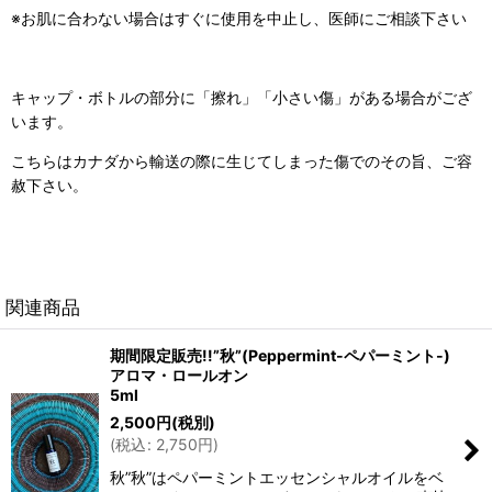
※お肌に合わない場合はすぐに使用を中止し、医師にご相談下さい
キャップ・ボトルの部分に「擦れ」「小さい傷」がある場合がござ
います。
こちらはカナダから輸送の際に生じてしまった傷でのその旨、ご容
赦下さい。
関連商品
期間限定販売!!”秋”(Peppermint-ペパーミント-)
アロマ・ロールオン
5ml
2,500
円
(税別)
(
税込
:
2,750
円
)
秋”秋”はペパーミントエッセンシャルオイルをベ