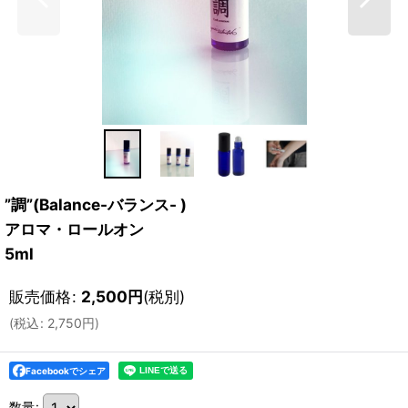
”調”(Balance-バランス- )
アロマ・ロールオン
5ml
販売価格
:
2,500
円
(税別)
(
税込
:
2,750
円
)
Facebookでシェア
数量
: