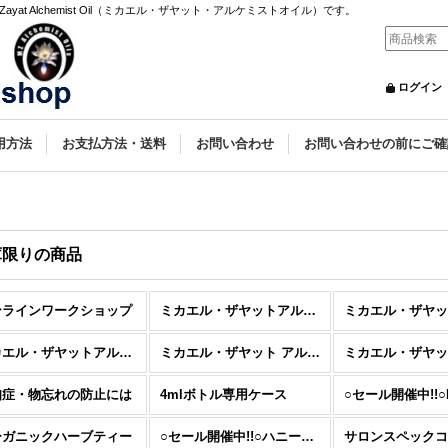
yat Alchemist Oil（ミカエル・ザヤット・アルケミストオイル）です。
ログイン
用方法
お支払方法・送料
お問い合わせ
お問い合わせの前にご確
庫限りの商品
ンラインワークショップ
ミカエル・ザヤットアルケミストオイル＜ブレンド＞
ミカエル・ザヤットアルケミストオイル<ハーバルウォーター>
ミカエル・ザヤット アルケミストオイル＜アロマスプレー＞
知症・物忘れの防止には
4mlボトル専用ケース
ーガニックハーブティー
○セール開催中!!○ハニーハウスナチュラルズ＜ナチュラルケア商品＞