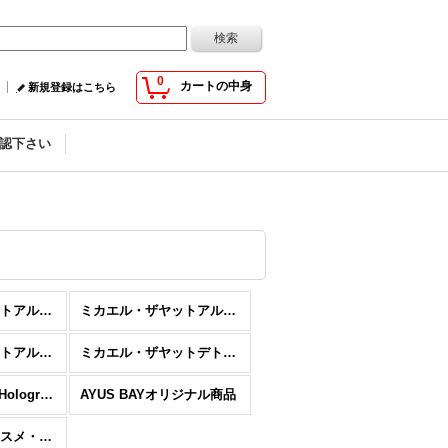
0
カートの中身
新規登録はこちら
認下さい
ミカエル・ザヤットアルケミストオイル＜シングル＞
ミカエル・ザヤットアルケミストオイル＜12星座シリーズ＞
ミカエル・ザヤットアルケミストオイル＜ロールオンアロマ＞
ミカエル・ザヤットデトックス
○セール開催中!!○Hologram<ホログラム>
AYUS BAYオリジナル商品
サロンスペックコスメ・サプリメント・雑貨