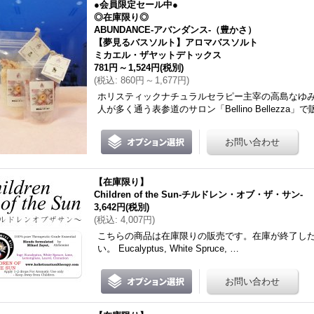
●会員限定セール中●
◎在庫限り◎
ABUNDANCE-アバンダンス-（豊かさ）
【夢見るバスソルト】アロマバスソルト
ミカエル・ザヤットデトックス
781円
～
1,524円
(税別)
(
税込
:
860円
～
1,677円
)
ホリスティックナチュラルセラピー主宰の高島なゆ
人が多く通う表参道のサロン「Bellino Bellezza」で
【在庫限り】
Children of the Sun-チルドレン・オブ・ザ・サン-
3,642円
(税別)
(
税込
:
4,007円
)
こちらの商品は在庫限りの販売です。在庫が終了し
い。 Eucalyptus, White Spruce, …