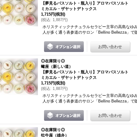
【夢見るバスソルト・瓶入り】アロマバスソルト
ミカエル・ザヤットデトックス
1,715円
(税別)
(
税込
:
1,887円
)
ホリスティックナチュラルセラピー主宰の高島なゆ
人が多く通う表参道のサロン「Bellino Bellezza」で
◎在庫限り◎
蠍座（新しい道）
【夢見るバスソルト・瓶入り】アロマバスソルト
ミカエル・ザヤットデトックス
1,715円
(税別)
(
税込
:
1,887円
)
ホリスティックナチュラルセラピー主宰の高島なゆ
人が多く通う表参道のサロン「Bellino Bellezza」で
◎在庫限り◎
牡牛座（雄弁）