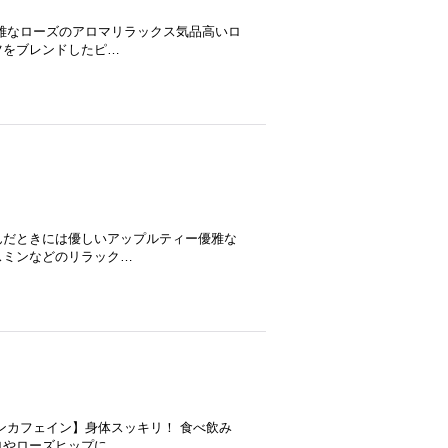
雅なローズのアロマリラックス気品高いロ
ツをブレンドしたピ…
んだときには優しいアップルティー優雅な
スミンなどのリラック…
ンカフェイン】身体スッキリ！ 食べ飲み
ロやローズヒップに…