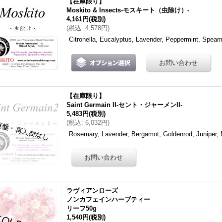
【在庫限り】
Moskito & Insects-モスキート（虫除け）-
4,161円
(税別)
(
税込
:
4,578円
)
Citronella, Eucalyptus, Lavender, Peppermint, Spea
【在庫限り】
Saint Germain II-セント・ジャーメンII-
5,483円
(税別)
(
税込
:
6,032円
)
Rosemary, Lavender, Bergamot, Goldenrod, Juniper,
ラヴィアンローズ
ノンカフェインハーブティー
リーフ50g
1,540円
(税別)