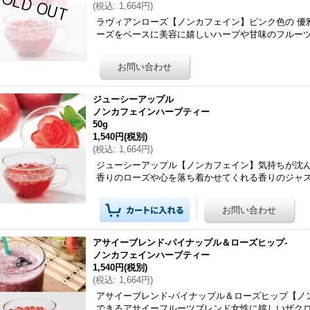
(
税込
:
1,664円
)
ラヴィアンローズ【ノンカフェイン】ピンク色の 優
ーズをベースに美容に嬉しいハーブや甘味のフルー
ジューシーアップル
ノンカフェインハーブティー
50g
1,540円
(税別)
(
税込
:
1,664円
)
ジューシーアップル【ノンカフェイン】気持ちが沈
香りのローズや心を落ち着かせてくれる香りのジャ
アサイーブレンド-パイナップル＆ローズヒップ-
ノンカフェインハーブティー
1,540円
(税別)
(
税込
:
1,664円
)
アサイーブレンド-パイナップル＆ローズヒップ【ノ
できるアサイーフルーツブレンド女性に嬉しいザク