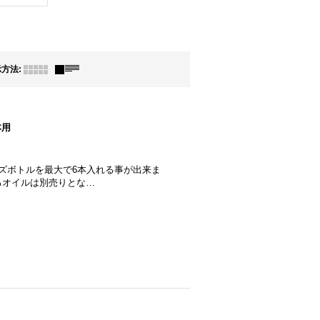
示方法
:
本用
ズボトルを最大で6本入れる事が出来ま
るオイルは別売りとな…