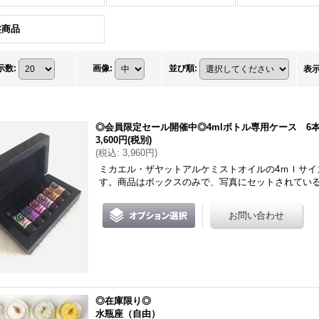
盤商品
示数
:
画像
:
並び順
:
表
◎会員限定セール開催中◎4mlボトル専用ケース 6
3,600円
(税別)
(
税込
:
3,960円
)
ミカエル・ザヤットアルケミストオイルの4ｍｌサイ
す。商品はボックスのみで、写真にセットされてい
◎在庫限り◎
水瓶座（自由）