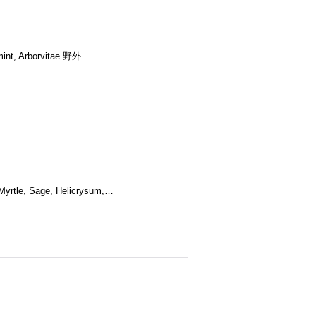
rmint, Arborvitae 野外…
 Myrtle, Sage, Helicrysum,…