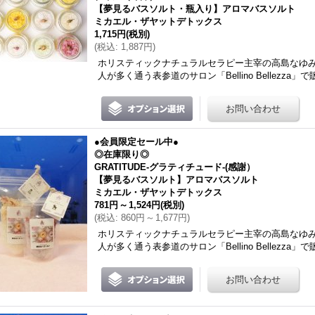
【夢見るバスソルト・瓶入り】アロマバスソルト
ミカエル・ザヤットデトックス
1,715円
(税別)
(
税込
:
1,887円
)
ホリスティックナチュラルセラピー主宰の高島なゆ
人が多く通う表参道のサロン「Bellino Bellezza」で
●会員限定セール中●
◎在庫限り◎
GRATITUDE-グラティチュード-(感謝）
【夢見るバスソルト】アロマバスソルト
ミカエル・ザヤットデトックス
781円
～
1,524円
(税別)
(
税込
:
860円
～
1,677円
)
ホリスティックナチュラルセラピー主宰の高島なゆ
人が多く通う表参道のサロン「Bellino Bellezza」で