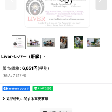
Liver-レバー（肝臓）-
販売価格
:
6,651
円
(税別)
(
税込
:
7,317
円
)
Facebookでシェア
返品特約に関する重要事項