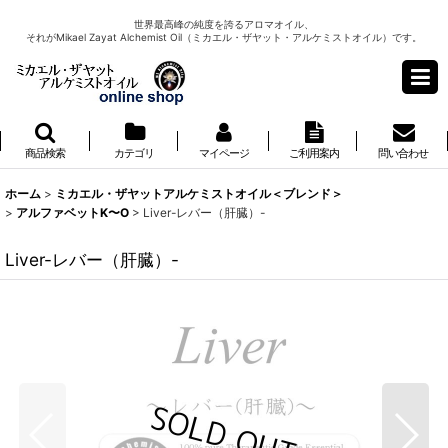
世界最高峰の純度を誇るアロマオイル、
それがMikael Zayat Alchemist Oil（ミカエル・ザヤット・アルケミストオイル）です。
商品検索
カテゴリ
マイページ
ご利用案内
問い合わせ
ホーム
>
ミカエル・ザヤットアルケミストオイル＜ブレンド＞
>
アルファベットK〜O
>
Liver-レバー（肝臓）-
Liver-レバー（肝臓）-