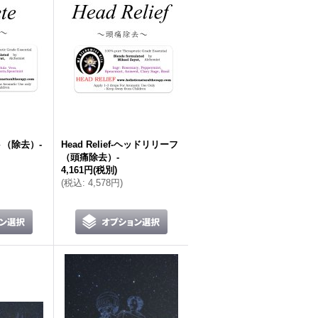
ート（除去）-
Head Relief-ヘッドリリーフ
（頭痛除去）-
4,161円
(税別)
(
税込
:
4,578円
)