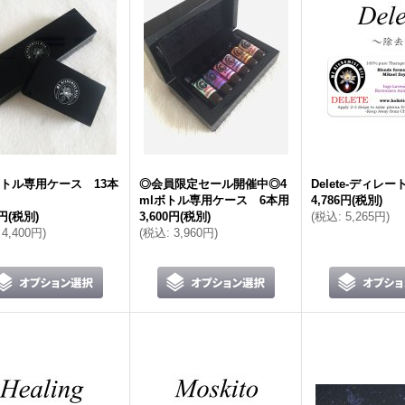
ボトル専用ケース 13本
◎会員限定セール開催中◎4
Delete-ディレ
mlボトル専用ケース 6本用
4,786円
(税別)
0円
(税別)
3,600円
(税別)
(
税込
:
5,265円
)
4,400円
)
(
税込
:
3,960円
)