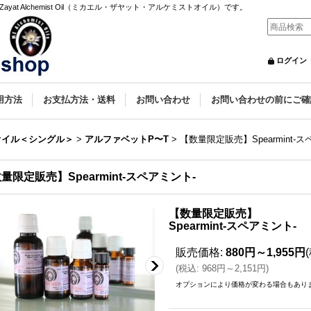
yat Alchemist Oil（ミカエル・ザヤット・アルケミストオイル）です。
ログイン
用方法
お支払方法・送料
お問い合わせ
お問い合わせの前にご確
オイル＜シングル＞
>
アルファベットP〜T
>
【数量限定販売】Spearmint-
量限定販売】Spearmint-スペアミント-
【数量限定販売】
Spearmint-スペアミント-
販売価格
:
880円～1,955円
(
税込
:
968円～2,151円
)
オプションにより価格が変わる場合もあり