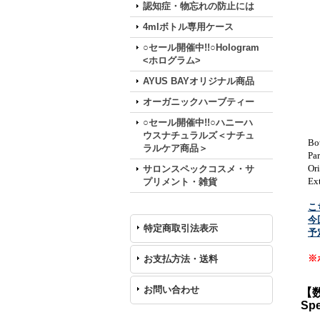
認知症・物忘れの防止には
4mlボトル専用ケース
○セール開催中!!○Hologram
<ホログラム>
AYUS BAYオリジナル商品
オーガニックハーブティー
○セール開催中!!○ハニーハ
ウスナチュラルズ＜ナチュ
Bo
ラルケア商品＞
Par
Ori
サロンスペックコスメ・サ
Ext
プリメント・雑貨
こ
今
特定商取引法表示
予
※
お支払方法・送料
お問い合わせ
【
Sp