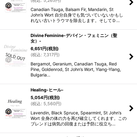
(
税込
:
5,265
円
)
Canadian Tsuga, Balsam Fir, Mandarin, St
John’s Wort 自分自身でも気づいていないかもし
れない古いトラウマを除去します。そしてＤ…
Divine Feminine-デバイン・フェミニン（聖
女）-
6,651
円
(税別)
(
税込
:
7,317
円
)
Bergamot, Geranium, Canadian Tsuga, Red
Pine, Goldenrod, St John’s Wort, Ylang-Ylang,
Bulgaria…
Healing-ヒール-
5,054
円
(税別)
(
税込
:
5,560
円
)
Lavendin, Black Spruce, Spearmint, St John’s
Wort 全身の体の力を再び確立してくれます。この
ブレンドは病気の回復または予防に役立ち…