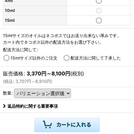
4ml
10ml
15ml
15mlサイズのオイルはネコポスではお送り出来ない厚みです。
カート内でネコポス以外の配送方法をお選び下さい。
配送方法に関して
:
15mlサイズ以外のご注文
配送方法に関して了承した
販売価格
:
3,370
円
～8,100
円
(税別)
(
税込
:
3,707
円
～8,910
円
)
数量
:
返品特約に関する重要事項