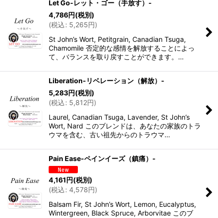
Let Go-レット・ゴー（手放す）-
4,786
円
(税別)
(
税込
:
5,265
円
)
St John’s Wort, Petitgrain, Canadian Tsuga,
Chamomile 否定的な感情を解放することによっ
て、バランスを取り戻すことができます。…
Liberation-リベレーション（解放）-
5,283
円
(税別)
(
税込
:
5,812
円
)
Laurel, Canadian Tsuga, Lavender, St John’s
Wort, Nard このブレンドは、あなたの家族のトラ
ウマを含む、古い祖先からのトラウマ…
Pain Ease-ペインイーズ（鎮痛）-
4,161
円
(税別)
(
税込
:
4,578
円
)
Balsam Fir, St John’s Wort, Lemon, Eucalyptus,
Wintergreen, Black Spruce, Arborvitae このブ