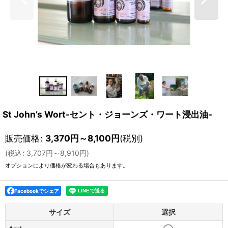
St John’s Wort-セント・ジョーンズ・ワート浸出油-
販売価格
:
3,370
円
～8,100
円
(税別)
(
税込
:
3,707
円
～8,910
円
)
オプションにより価格が変わる場合もあります。
Facebookでシェア
サイズ
選択