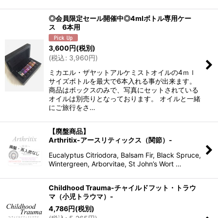
◎会員限定セール開催中◎4mlボトル専用ケー
ス 6本用
3,600
円
(税別)
(
税込
:
3,960
円
)
ミカエル・ザヤットアルケミストオイルの4ｍｌ
サイズボトルを最大で6本入れる事が出来ます。
商品はボックスのみで、写真にセットされている
オイルは別売りとなっております。 オイルと一緒
にご旅行をさ…
【廃盤商品】
Arthritix-アースリティックス（関節）-
Eucalyptus Citriodora, Balsam Fir, Black Spruce,
Wintergreen, Arborvitae, St John’s Wort …
Childhood Trauma-チャイルドフット・トラウ
マ（小児トラウマ）-
4,786
円
(税別)