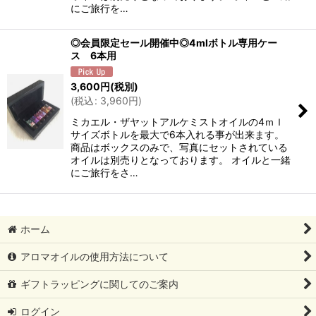
にご旅行を…
◎会員限定セール開催中◎4mlボトル専用ケー
ス 6本用
3,600
円
(税別)
(
税込
:
3,960
円
)
ミカエル・ザヤットアルケミストオイルの4ｍｌ
サイズボトルを最大で6本入れる事が出来ます。
商品はボックスのみで、写真にセットされている
オイルは別売りとなっております。 オイルと一緒
にご旅行をさ…
ホーム
アロマオイルの使用方法について
ギフトラッピングに関してのご案内
ログイン