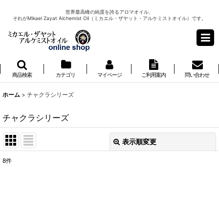
世界最高峰の純度を誇るアロマオイル、
それがMikael Zayat Alchemist Oil（ミカエル・ザヤット・アルケミストオイル）です。
商品検索
カテゴリ
マイページ
ご利用案内
問い合わせ
ホーム
>
チャクラシリーズ
チャクラシリーズ
表示順変更
閉じる
8
件
表示数
:
並び順
: