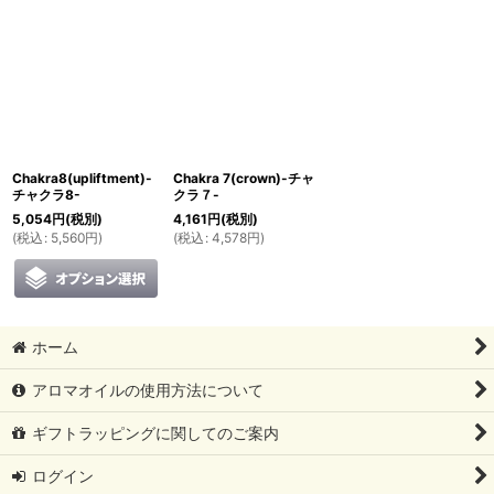
Chakra8(upliftment)-
Chakra 7(crown)-チャ
チャクラ8-
クラ７-
5,054
円
(税別)
4,161
円
(税別)
(
税込
:
5,560
円
)
(
税込
:
4,578
円
)
ホーム
アロマオイルの使用方法について
ギフトラッピングに関してのご案内
ログイン