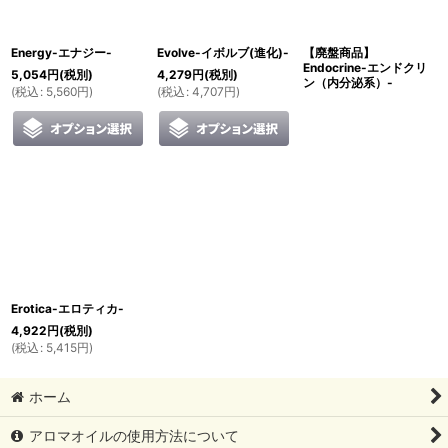
絞り込む
Energy-エナジー-
Evolve-イボルブ(進化)-
【廃盤商品】
Endocrine-エンドクリ
5,054
円
(税別)
4,279
円
(税別)
ン（内分泌系）-
(
税込
:
5,560
円
)
(
税込
:
4,707
円
)
Erotica-エロティカ-
4,922
円
(税別)
(
税込
:
5,415
円
)
ホーム
アロマオイルの使用方法について