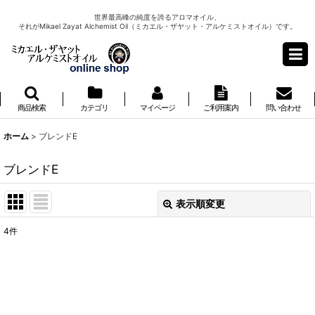
世界最高峰の純度を誇るアロマオイル、
それがMikael Zayat Alchemist Oil（ミカエル・ザヤット・アルケミストオイル）です。
商品検索
カテゴリ
マイページ
ご利用案内
問い合わせ
ホーム
>
ブレンドE
ブレンドE
表示順変更
閉じる
4
件
表示数
:
並び順
: