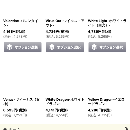
絞り込む
Valentine-バレンタイ
Virus Out-ウイルス・ア
White Light-ホワイトラ
ン-
ウト-
イト（白光）-
4,161
円
(税別)
4,786
円
(税別)
4,786
円
(税別)
(
税込
:
4,578
円
)
(
税込
:
5,265
円
)
(
税込
:
5,265
円
)
Venus-ヴィーナス（女
White Dragon-ホワイト
Yellow Dragon-イエロ
神）-
ドラゴン-
ードラゴン-
6,593
円
(税別)
4,141
円
(税別)
4,286
円
(税別)
(
税込
:
7,253
円
)
(
税込
:
4,556
円
)
(
税込
:
4,715
円
)
ホーム