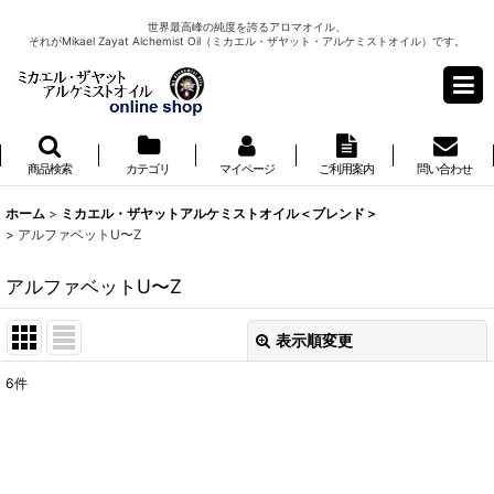
世界最高峰の純度を誇るアロマオイル、
それがMikael Zayat Alchemist Oil（ミカエル・ザヤット・アルケミストオイル）です。
商品検索
カテゴリ
マイページ
ご利用案内
問い合わせ
ホーム
>
ミカエル・ザヤットアルケミストオイル＜ブレンド＞
>
アルファベットU〜Z
アルファベットU〜Z
表示順変更
閉じる
6
件
表示数
:
並び順
: