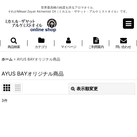
世界最高峰の純度を誇るアロマオイル、
それがMikael Zayat Alchemist Oil（ミカエル・ザヤット・アルケミストオイル）です。
商品検索
カテゴリ
マイページ
ご利用案内
問い合わせ
ホーム
>
AYUS BAYオリジナル商品
AYUS BAYオリジナル商品
表示順変更
閉じる
3
件
表示数
:
並び順
: