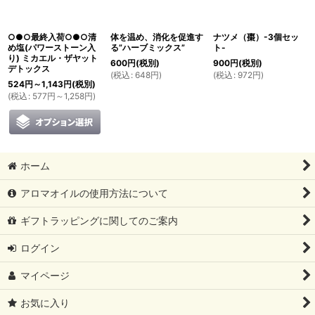
絞り込む
○●○最終入荷○●○清
体を温め、消化を促進す
ナツメ（棗）-3個セッ
め塩(パワーストーン入
る”ハーブミックス”
ト-
り) ミカエル・ザヤット
600
円
(税別)
900
円
(税別)
デトックス
(
税込
:
648
円
)
(
税込
:
972
円
)
524
円
～1,143
円
(税別)
(
税込
:
577
円
～1,258
円
)
ホーム
アロマオイルの使用方法について
ギフトラッピングに関してのご案内
ログイン
マイページ
お気に入り